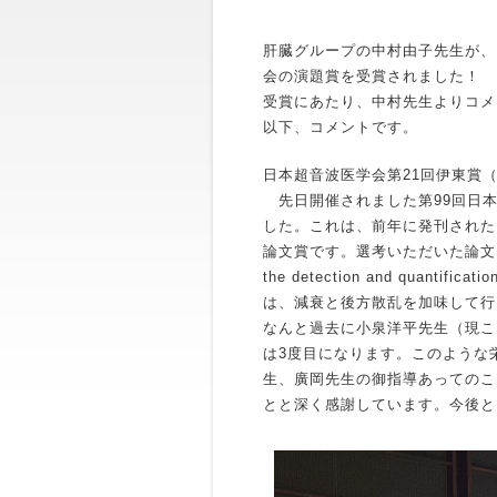
肝臓グループの中村由子先生が、
会の演題賞を受賞されました！
受賞にあたり、中村先生よりコメ
以下、コメントです。
日本超音波医学会第21回伊東賞
先日開催されました第99回日本
した。これは、前年に発刊された
論文賞です。選考いただいた論文は「Diagnost
the detection and quantificat
は、減衰と後方散乱を加味して行
なんと過去に小泉洋平先生（現こ
は3度目になります。このような
生、廣岡先生の御指導あってのこ
とと深く感謝しています。今後と