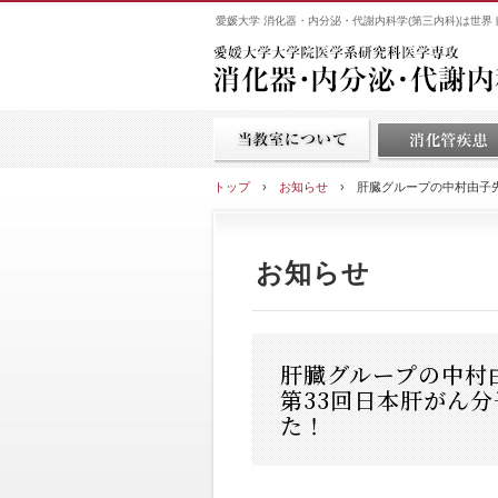
愛媛大学 消化器・内分泌・代謝内科学(第三内科)は世
トップ
›
お知らせ
›
肝臓グループの中村由子
お知らせ
肝臓グループの中村
第33回日本肝がん
た！