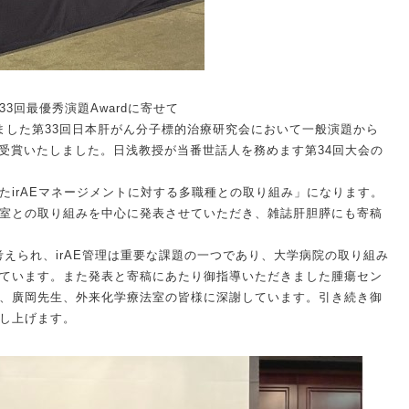
3回最優秀演題Awardに寄せて
ました第33回日本肝がん分子標的治療研究会において一般演題から
を受賞いたしました。日浅教授が当番世話人を務めます第34回大会の
たirAEマネージメントに対する多職種との取り組み」になります。
室との取り組みを中心に発表させていただき、雑誌肝胆膵にも寄稿
考えられ、irAE管理は重要な課題の一つであり、大学病院の取り組み
ています。また発表と寄稿にあたり御指導いただきました腫瘍セン
、廣岡先生、外来化学療法室の皆様に深謝しています。引き続き御
し上げます。