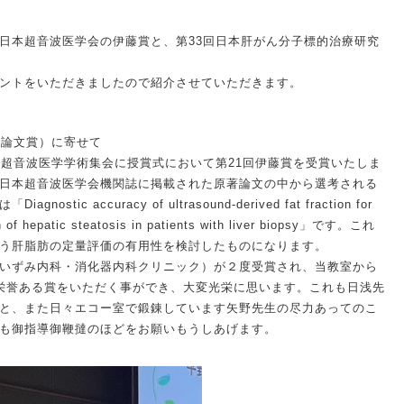
日本超音波医学会の伊藤賞と、第33回日本肝がん分子標的治療研究
ントをいただきましたので紹介させていただきます。
（論文賞）に寄せて
超音波医学学術集会に授賞式において第21回伊藤賞を受賞いたしま
日本超音波医学会機関誌に掲載された原著論文の中から選考される
ic accuracy of ultrasound-derived fat fraction for
ion of hepatic steatosis in patients with liver biopsy」です。これ
う肝脂肪の定量評価の有用性を検討したものになります。
いずみ内科・消化器内科クリニック）が２度受賞され、当教室から
栄誉ある賞をいただく事ができ、大変光栄に思います。これも日浅先
と、また日々エコー室で鍛錬しています矢野先生の尽力あってのこ
も御指導御鞭撻のほどをお願いもうしあげます。