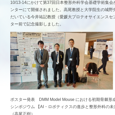
10/13-14
にかけて第
37
回日本整形外科学会基礎学術集会
ンターにて開催されました。高尾教授と大学院生の城野
だいている今井祐記教授（愛媛大プロテオサイエンスセ
ター前で記念撮影しました。
ポスター発表
DMM Model Mouse
における初期骨棘形
シンポジウム 【
AI
・ロボティクスの進歩と整形外科の未
（高尾正樹）