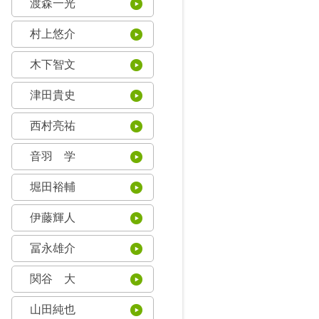
渡森一光
村上悠介
木下智文
津田貴史
西村亮祐
音羽 学
堀田裕輔
伊藤輝人
冨永雄介
関谷 大
山田純也