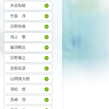
木谷彰岐
竹葉 淳
日野和典
鴻上 繁
藤渕剛次
日野雅之
忽那辰彦
山岡慎大朗
清松 悠
見崎 浩