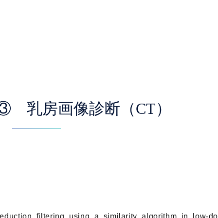
介③ 乳房画像診断（CT）
duction filtering using a similarity algorithm in low-d