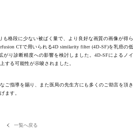
よりも格段に少ない被ばく量で、より良好な画質の画像が得
CTで用いられる4D similarity filter (4D-SF)を乳癌の
拡がり診断精度への影響を検討しました。4D-SFによるノ
向上する可能性が示唆されました。
大なご指導を賜り、また医局の先生方にも多くのご助言を頂
上げます。
一覧へ戻る