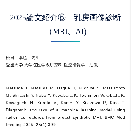
2025論文紹介⑤ 乳房画像診断
（MRI、AI)
松田 卓也 先生
愛媛大学 大学院医学系研究科 医療情報学 助教
Matsuda T, Matsuda M, Haque H, Fuchibe S, Matsumoto
M, Shiraishi Y, Nobe Y, Kuwabara K, Toshimori W, Okada K,
Kawaguchi N, Kurata M, Kamei Y, Kitazawa R, Kido T.
Diagnostic accuracy of a machine learning model using
radiomics features from breast synthetic MRI. BMC Med
Imaging 2025, 25(1):399.