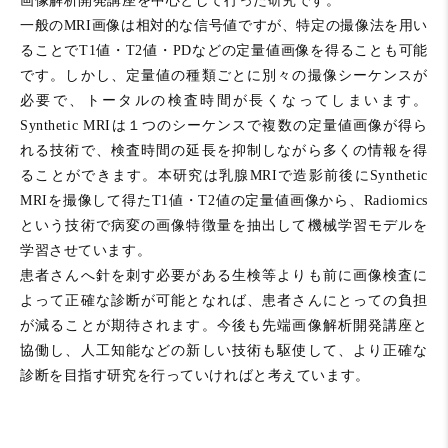
画像解析開発講座を中心として行った研究です。
一般のMRI画像は相対的な信号値ですが、特定の撮像法を用い
ることでT1値・T2値・PDなどの定量値画像を得ることも可能
です。しかし、定量値の種類ごとに別々の撮像シーケンスが
必要で、トータルの検査時間が長くなってしまいます。
Synthetic MRIは１つのシーケンスで複数の定量値画像が得ら
れる技術で、検査時間の延長を抑制しながら多くの情報を得
ることができます。本研究は乳腺MRIで造影前後にSynthetic
MRIを撮像して得たT1値・T2値の定量値画像から、Radiomics
という技術で病変の画像特徴量を抽出して機械学習モデルを
学習させています。
患者さんへ針を刺す必要がある生検等よりも前に画像検査に
よって正確な診断が可能となれば、患者さんにとっての負担
が減ることが期待されます。今後も先端画像解析開発講座と
協働し、人工知能などの新しい技術も駆使して、より正確な
診断を目指す研究を行っていければと考えています。