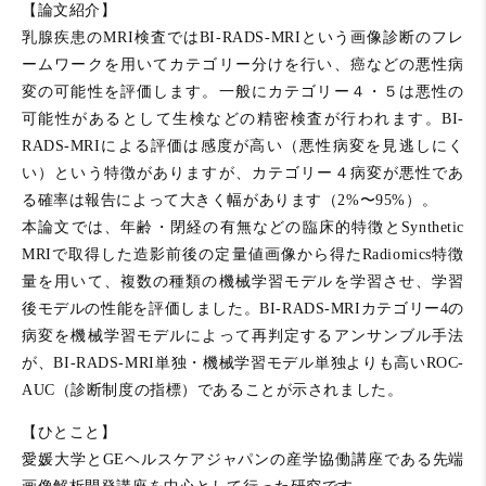
【論文紹介】
乳腺疾患のMRI検査ではBI-RADS-MRIという画像診断のフレ
ームワークを用いてカテゴリー分けを行い、癌などの悪性病
変の可能性を評価します。一般にカテゴリー４・５は悪性の
可能性があるとして生検などの精密検査が行われます。BI-
RADS-MRIによる評価は感度が高い（悪性病変を見逃しにく
い）という特徴がありますが、カテゴリー４病変が悪性であ
る確率は報告によって大きく幅があります（2%〜95%）。
本論文では、年齢・閉経の有無などの臨床的特徴とSynthetic
MRIで取得した造影前後の定量値画像から得たRadiomics特徴
量を用いて、複数の種類の機械学習モデルを学習させ、学習
後モデルの性能を評価しました。BI-RADS-MRIカテゴリー4の
病変を機械学習モデルによって再判定するアンサンブル手法
が、BI-RADS-MRI単独・機械学習モデル単独よりも高いROC-
AUC（診断制度の指標）であることが示されました。
【ひとこと】
愛媛大学とGEヘルスケアジャパンの産学協働講座である先端