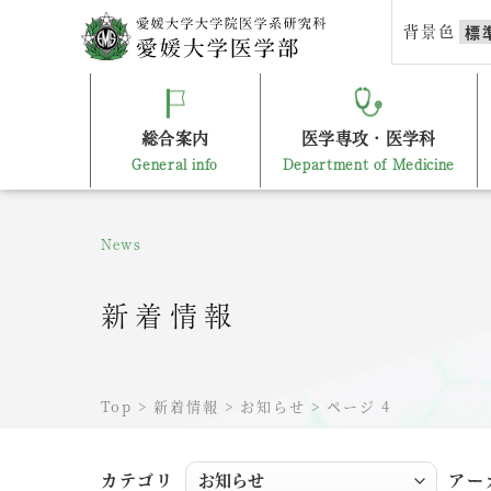
Skip
背景色
標
to
content
総合案内
医学専攻・医学科
General info
Department of Medicine
News
新着情報
Top
>
新着情報
>
お知らせ
>
ページ 4
カテゴリ
アー