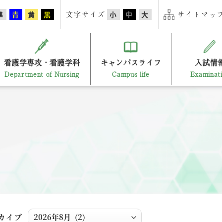
文字サイズ
サイトマップ
準
青
黄
黒
小
中
大
看護学専攻・看護学科
キャンパスライフ
入試情
Department of Nursing
Campus life
Examinat
カイブ