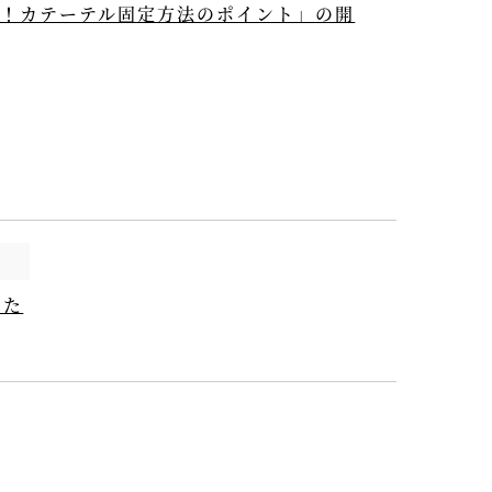
い！カテーテル固定方法のポイント」の開
）
した