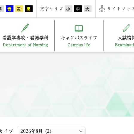
文字サイズ
サイトマップ
準
青
黄
黒
小
中
大
看護学専攻・看護学科
キャンパスライフ
入試情
Department of Nursing
Campus life
Examinat
カイブ