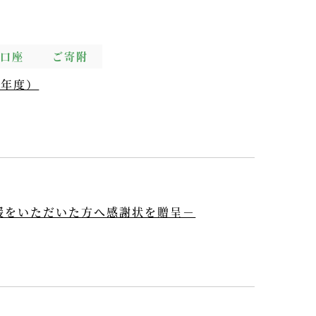
付口座
ご寄附
7年度）
援をいただいた方へ感謝状を贈呈－