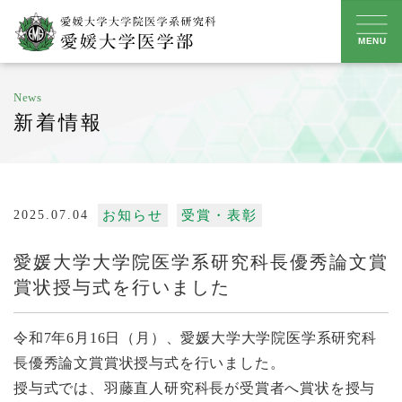
Skip
to
MENU
content
News
新着情報
2025.07.04
お知らせ
受賞・表彰
愛媛大学大学院医学系研究科長優秀論文賞
賞状授与式を行いました
令和7年6月16日（月）、愛媛大学大学院医学系研究科
長優秀論文賞賞状授与式を行いました。
授与式では、羽藤直人研究科長が受賞者へ賞状を授与