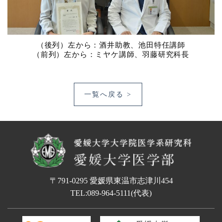
（後列）左から：酒井助教、池田特任講師
（前列）左から：ミヤケ講師、羽藤研究科長
一覧へ戻る >
〒791-0295 愛媛県東温市志津川454
TEL:
089-964-5111
(代表)