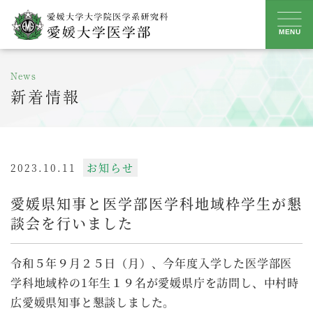
Skip
to
MENU
content
News
新着情報
お知らせ
2023.10.11
愛媛県知事と医学部医学科地域枠学生が懇
談会を行いました
令和５年９月２５日（月）、今年度入学した医学部医
学科地域枠の1年生１９名が愛媛県庁を訪問し、中村時
広愛媛県知事と懇談しました。