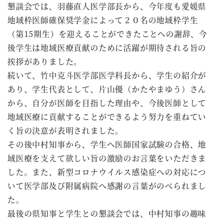
懇談会では、羽藤直人医学部長から、今年度も愛媛県
地域枠医師確保奨学金によって２０名の地域枠学生
（第15期生）を迎えることができたことへの謝辞、今
後学生は地域医療貢献のために活躍が期待される旨の
挨拶がありました。
続いて、竹中克斗医学部医学科長から、学生の紹介が
あり、学生代表として、片山優（かたやまゆう）さん
から、自分が医師を目指した理由や、今後医師として
地域医療に貢献することができるよう努力を重ねてい
く旨の決意が表明されました。
その後中村知事から、学生へ医師国家試験の合格、地
域医療を支えて欲しい旨の激励のお言葉をいただきま
した。また、新型コロナウイルス感染症への対応につ
いて医学部及び附属病院へ感謝の言葉がのべられまし
た。
最後の県知事と学生との懇談会では、中村知事の趣味