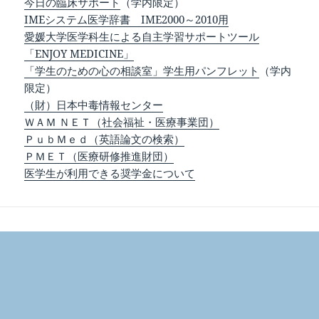
今日の臨床サポート
（学内限定）
IMEシステム医学辞書 IME2000～2010用
愛媛大学医学科生による自主学習サポートツール
「ENJOY MEDICINE」
「学生のための心の相談室」学生用パンフレット
（学内
限定）
（財）日本中毒情報センター
ＷＡＭ ＮＥＴ（社会福祉・医療事業団）
ＰｕｂＭｅｄ（英語論文の検索）
ＰＭＥＴ（医療研修推進財団）
医学生が利用できる奨学金について