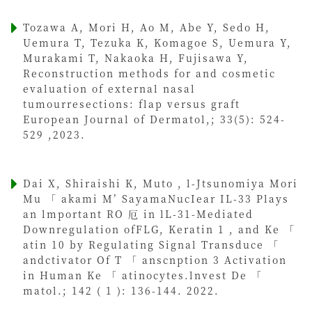
Tozawa A, Mori H, Ao M, Abe Y, Sedo H,
Uemura T, Tezuka K, Komagoe S, Uemura Y,
Murakami T, Nakaoka H, Fujisawa Y,
Reconstruction methods for and cosmetic
evaluation of external nasal
tumourresections: flap versus graft
European Journal of Dermatol,; 33(5): 524-
529 ,2023.
Dai X, Shiraishi K, Muto , l-Jtsunomiya Mori
Mu 「 akami M’ SayamaNucIear IL-33 Plays
an lmportant RO 厄 in lL-31-Mediated
Downregulation ofFLG, Keratin 1 , and Ke 「
atin 10 by Regulating Signal Transduce 「
andctivator Of T 「 anscnption 3 Activation
in Human Ke 「 atinocytes.lnvest De 「
matol.; 142 ( 1 ): 136-144. 2022.