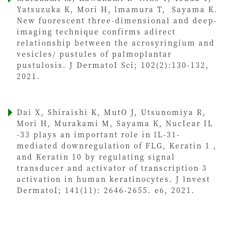
Yatsuzuka K, Mori H, lmamura T, Sayama K.
New fuorescent three-dimensional and deep-
imaging technique confirms adirect
relationship between the acrosyringium and
vesicles/ pustules of palmoplantar
pustulosis. J DermatoI Sci; 102(2):130-132,
2021.
Dai X, Shiraishi K, MutO J, Utsunomiya R,
Mori H, Murakami M, Sayama K, NucIear IL
-33 plays an important role in lL-31-
mediated downregulation of FLG, Keratin 1 ,
and Keratin 10 by regulating signal
transducer and activator of transcription 3
activation in human keratinocytes. J lnvest
DermatoI; 141(11): 2646-2655. e6, 2021.