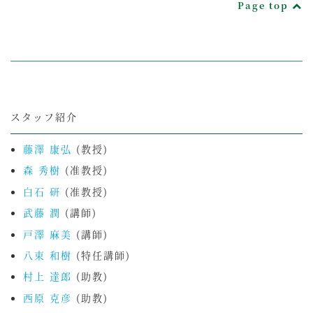
Page top
スタッフ紹介
藤澤 康弘
(教授)
森 秀樹
(准教授)
白石 研
(准教授)
武藤 潤
(講師)
戸澤 麻美
(講師)
八束 和樹
(特任講師)
村上 達郎
(助教)
西原 克彦
(助教)