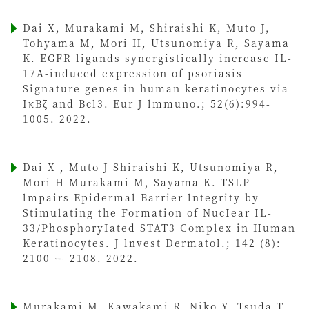
Dai X, Murakami M, Shiraishi K, Muto J,
Tohyama M, Mori H, Utsunomiya R, Sayama
K. EGFR ligands synergistically increase IL-
17A-induced expression of psoriasis
Signature genes in human keratinocytes via
IκBζ and Bcl3. Eur J lmmuno.; 52(6):994-
1005. 2022.
Dai X , Muto J Shiraishi K, Utsunomiya R,
Mori H Murakami M, Sayama K. TSLP
lmpairs Epidermal Barrier lntegrity by
Stimulating the Formation of NucIear IL-
33/PhosphoryIated STAT3 Complex in Human
Keratinocytes. J lnvest Dermatol.; 142 (8):
2100 ー 2108. 2022.
Murakami M, Kawakami R Niko Y, Tsuda T,