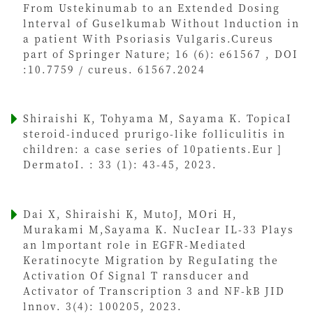
From Ustekinumab to an Extended Dosing
lnterval of Guselkumab Without lnduction in
a patient With Psoriasis Vulgaris.Cureus
part of Springer Nature; 16 (6): e61567 , DOI
:10.7759 / cureus. 61567.2024
Shiraishi K, Tohyama M, Sayama K. TopicaI
steroid-induced prurigo-like folliculitis in
children: a case series of 10patients.Eur ]
DermatoI. : 33 (1): 43-45, 2023.
Dai X, Shiraishi K, MutoJ, MOri H,
Murakami M,Sayama K. NucIear IL-33 Plays
an lmportant role in EGFR-Mediated
Keratinocyte Migration by ReguIating the
Activation Of Signal T ransducer and
Activator of Transcription 3 and NF-kB JID
lnnov. 3(4): 100205, 2023.