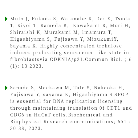
Muto J, Fukuda S, Watanabe K, Dai X, Tsuda
T, Kiyoi T, Kameda K, Kawakaml R, Mori H,
Shiraishi K, Murakami M, lmamura T,
Higashiyama S, Fujisawa Y, MizukamiY,
Sayama K. HighIy concentrated trehalose
induces prohealing senescence-like state in
fibroblastsvia CDKNIA/p21.Commun Biol. ; 6
(1): 13 2023.
Sanada S, Maekawa M, Tate S, Nakaoka H,
Fujisawa Y, sayama K, Higashiyama S SPOP
is essential for DNA replication licensing
through maintaining translation 0f CDT1 and
CDC6 in HaCaT cells.BiochemicaI and
Biophysical Research communications; 651 :
30-38, 2023.