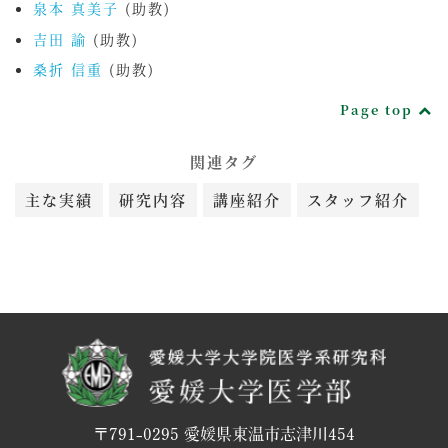
泉本 真美子
(助教)
吉田 諭
(助教)
桑折 信重
(助教)
Page top
関連タグ
主な実績
研究内容
講座紹介
スタッフ紹介
〒791-0295 愛媛県東温市志津川454