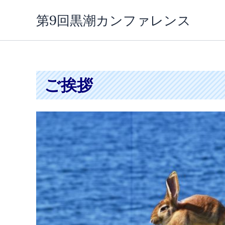
内
第9回黒潮カンファレンス
容
を
ス
キ
ッ
ご挨拶
プ