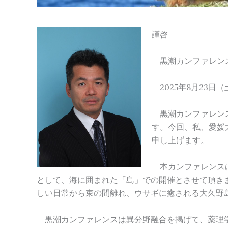
謹啓
黒潮カンファレンス
2025年8月23日
黒潮カンファレンス
す。今回、私、愛媛
申し上げます。
本カンファレンスは
として、海に囲まれた「島」での開催とさせて頂き
しい日常から束の間離れ、ウサギに癒される大久野
黒潮カンファレンスは異分野融合を掲げて、薬理学