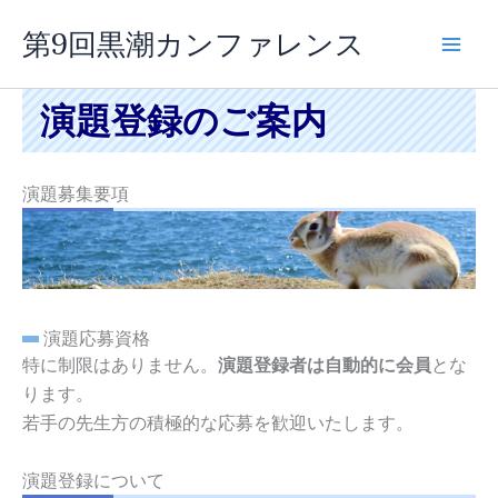
内
第9回黒潮カンファレンス
容
を
ス
演題登録のご案内
キ
ッ
プ
演題募集要項
演題応募資格
特に制限はありません。
演題登録者は自動的に会員
とな
ります。
若手の先生方の積極的な応募を歓迎いたします。
演題登録について