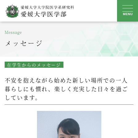
Skip
to
MENU
content
Message
メッセージ
在学生からのメッセージ
不安を抱えながら始めた新しい場所での一人
暮らしにも慣れ、楽しく充実した日々を過ご
しています。