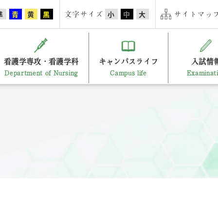
文字サイズ
サイトマップ
準
青
黄
黒
小
中
大
看護学専攻・看護学科
キャンパスライフ
入試情
Department of Nursing
Campus life
Examinat