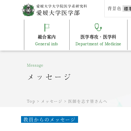
Skip
背景色
標
to
content
総合案内
医学専攻・医学科
General info
Department of Medicine
Message
メッセージ
Top
>
メッセージ
>
医師を志す皆さんへ
教員からのメッセージ