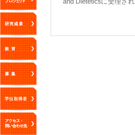
and Dieteticsに受