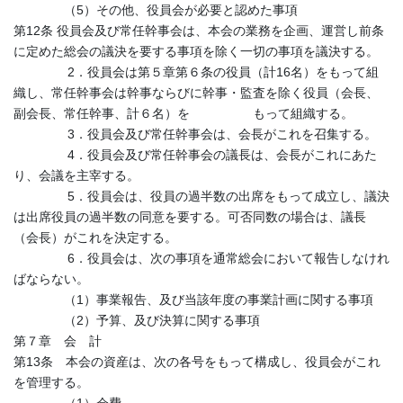
（5）その他、役員会が必要と認めた事項
第12条 役員会及び常任幹事会は、本会の業務を企画、運営し前条
に定めた総会の議決を要する事項を除く一切の事項を議決する。
2．役員会は第５章第６条の役員（計16名）をもって組
織し、常任幹事会は幹事ならびに幹事・監査を除く役員（会長、
副会長、常任幹事、計６名）を もって組織する。
3．役員会及び常任幹事会は、会長がこれを召集する。
4．役員会及び常任幹事会の議長は、会長がこれにあた
り、会議を主宰する。
5．役員会は、役員の過半数の出席をもって成立し、議決
は出席役員の過半数の同意を要する。可否同数の場合は、議長
（会長）がこれを決定する。
6．役員会は、次の事項を通常総会において報告しなけれ
ばならない。
（1）事業報告、及び当該年度の事業計画に関する事項
（2）予算、及び決算に関する事項
第７章 会 計
第13条 本会の資産は、次の各号をもって構成し、役員会がこれ
を管理する。
（1）会費