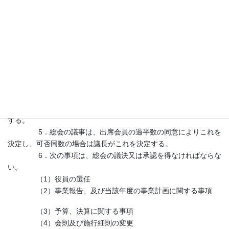
第６章 会 議
第10条 本会の会議は、会員総会、役員会（計16名）、及び常任幹
事会（会長、副会長、常任幹事、計６名）の３種とする。
第11条 総会は、本会の最高決議機関であって会員をもって組織す
る。
2．総会は、通常総会及び臨時総会の２種とし、役員会の
決定に基づき会長がこれを召集する。
3．通常総会は、年1回（９月第一週土曜日に）開催し、
臨時総会は必要に応じて開催する。
4．総会の議長は、出席正会員の互選によりその都度選出
する。
5．総会の議事は、出席会員の過半数の同意によりこれを
決定し、可否同数の場合は議長がこれを決定する。
6．次の事項は、総会の議決又は承認を得なければならな
い。
（1）役員の選任
（2）事業報告、及び当該年度の事業計画に関する事項
（3）予算、決算に関する事項
（4）会則及び施行細則の変更