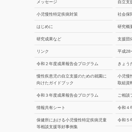
メッセージ
自立支
小児慢性特定疾病対策
社会保
はじめに
研究概
研究成果など
支援団
リンク
平成2
令和２年度成果報告会プログラム
きょう
慢性疾患児の自立支援のための就園に
小児慢
向けたガイドブック
取組資
令和３年度成果報告会プログラム
ご相談
情報共有シート
令和４
保健所における小児慢性特定疾病児童
令和５
等相談支援等好事例集