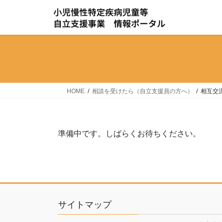
コ
ナ
ン
ビ
テ
ゲ
ン
ー
ツ
シ
へ
ョ
ス
ン
キ
に
HOME
相談を受けたら（⾃⽴⽀援員の⽅へ）
相互交
ッ
移
プ
動
準備中です。しばらくお待ちください。
サイトマップ