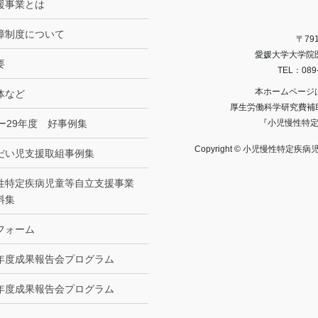
援事業とは
障制度について
〒79
愛媛大学大学院
要
TEL：089
本ホームページ
体など
厚生労働科学研究費補助
8ー29年度 好事例集
『小児慢性特
Copyright © 小児慢性特定疾病児
だい児支援取組事例集
性特定疾病児童等自立支援事業
料集
フォーム
年度成果報告会プログラム
年度成果報告会プログラム