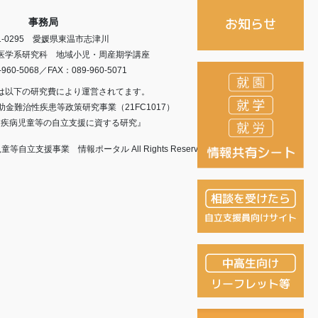
事務局
1-0295 愛媛県東温市志津川
医学系研究科 地域小児・周産期学講座
-960-5068／FAX：089-960-5071
は以下の研究費により運営されてます。
金難治性疾患等政策研究事業（21FC1017）
定疾病児童等の自立支援に資する研究』
童等自立支援事業 情報ポータル All Rights Reserved.