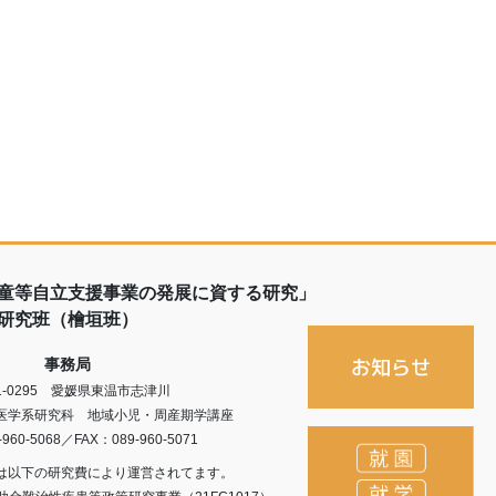
童等自立支援事業の発展に資する研究」
研究班（檜垣班）
事務局
1-0295 愛媛県東温市志津川
医学系研究科 地域小児・周産期学講座
-960-5068／FAX：089-960-5071
は以下の研究費により運営されてます。