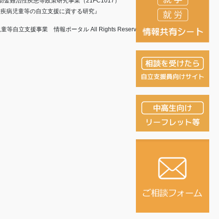
金難治性疾患等政策研究事業（21FC1017）
定疾病児童等の自立支援に資する研究』
童等自立支援事業 情報ポータル All Rights Reserved.