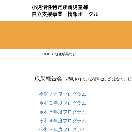
コ
ナ
ン
ビ
テ
ゲ
ン
ー
ツ
シ
へ
ョ
ス
ン
キ
に
HOME
研究成果など
ッ
移
プ
動
成果報告会
（
掲載されている資料は、許諾なく、転
・令和７年度プログラム
・令和６年度プログラム
・令和５年度プログラム
・令和４年度プログラム
・令和３年度プログラム