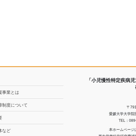
「小児慢性特定疾病児
援事業とは
障制度について
〒79
愛媛大学大学院
要
TEL：089
本ホームページ
体など