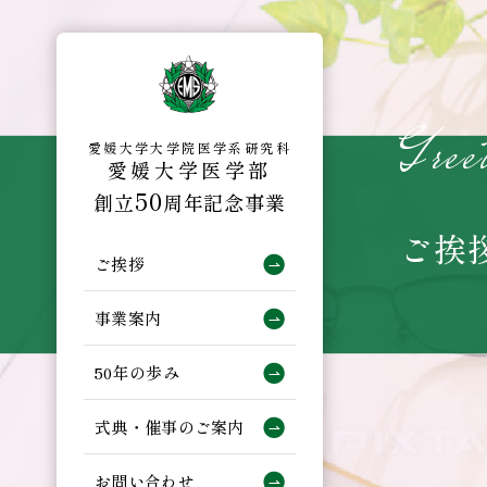
Skip
to
content
Gree
愛媛大学大学院医学系研究科
愛媛大学医学部
50
創立
周年記念事業
ご挨
ご挨拶
事業案内
50年の歩み
式典・催事のご案内
お問い合わせ