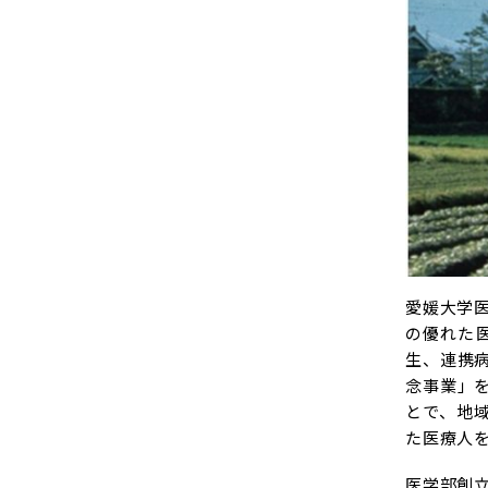
愛媛大学
の優れた
生、連携
念事業」
とで、地
た医療人
医学部創