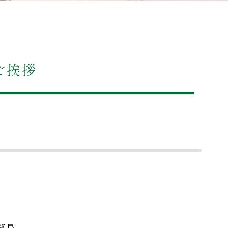
ご挨拶
部長