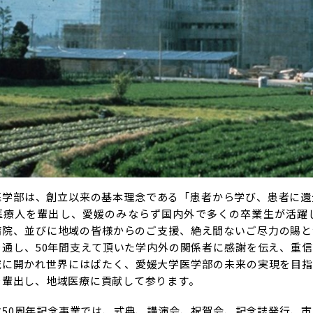
医学部は、創立以来の基本理念である「患者から学び、患者に還元
医療人を輩出し、愛媛のみならず国内外で多くの卒業生が活躍
病院、並びに地域の皆様からのご支援、絶え間ないご尽力の賜と
を通し、50年間支えて頂いた学内外の関係者に感謝を伝え、重
域に開かれ世界にはばたく、愛媛大学医学部の未来の実現を目指
を輩出し、地域医療に貢献して参ります。
立50周年記念事業では、式典、講演会、祝賀会、記念誌発行、市