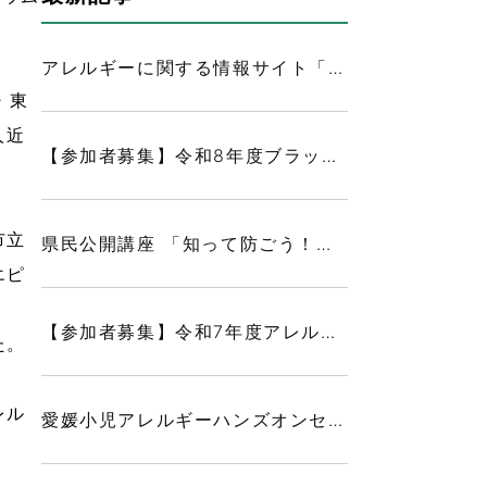
アレルギーに関する情報サイト「アレルギーポータル」について
・東
人近
【参加者募集】令和8年度ブラッシュアップWEB研修（愛媛小児吸入療法研究会）
市立
県民公開講座 「知って防ごう！もしもの時のアナフィラキシー～みんなで守る命のために～」を開催しました
エピ
【参加者募集】令和7年度アレルギー県民公開講座
た。
レル
愛媛小児アレルギーハンズオンセミナーを開催しました