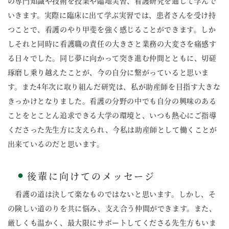
の専門知識や技術を授業や臨地実習、看護研究を通して学んで
いきます。実際に臨床に出て学ぶ実習では、患者さんを受け持
つことで、看護のやり甲斐を強く感じることができます。しか
しそれと同時に看護職の責任の大きさと業務の大変さを痛感す
る日々でした。同じ夢に向かって突き進む仲間とともに、切磋
琢磨し乗り越えたことが、今の自分に繋がっていると思いま
す。また4年次に取り組んだ研究は、私が助産師を目指す大きな
きっかけとなりました。看護の分野の中でも自分の興味のある
ことをとことん追求できる大学の環境と、いつも熱心にご指導
くださった先生方に支えられ、今私は助産師として働くことが
出来ているのだと思います。
後輩に向けてのメッセージ
●
看護の道は決して楽なものではないと思います。しかし、そ
の険しい道のりを共に悩み、支え合う仲間ができます。また、
厳しくも温かく、最大限にサポートしてくださる先生方もいま