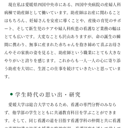
現在私は愛媛県四国中央市にある、四国中央病院の産婦人科
病棟で助産師として働いています。助産師はお産に関わること
はもちろん、妊婦さんを安産に導くことや、産後の育児のサポ
ート、そして新生児のケアや婦人科疾患の看護など業務の幅は
とても広いです。大変なことも沢山ありますが、命の誕生の瞬
間に携わり、無事に産まれた赤ちゃんを抱き締めて喜ぶお母さ
んやその家族の姿を見ると、助産師という職業にとても大きな
やりがいと誇りを感じます。これからも一人一人の心に寄り添
う助産を大切に、生涯この仕事を続けていきたいと思っていま
す。
学生時代の思い出・研究
●
愛媛大学は総合大学であるため、看護の専門分野のみなら
ず、他学部の学生とともに共通教育科目を学ぶことができま
す。そして、同じ看護の道を目指す看護学科の仲間と共に看護