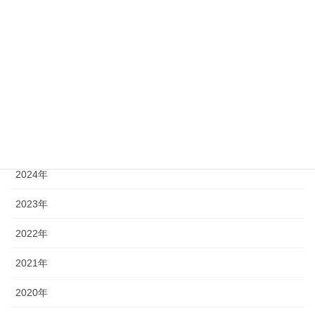
on metastasis of mouse
mammary carcinoma
JygMC(A) cells
カテゴリー
2026年
2025年
2024年
2023年
2022年
2021年
2020年