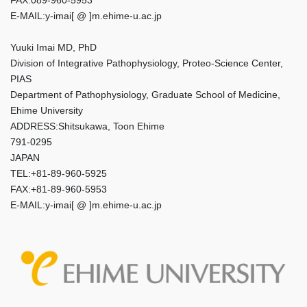
FAX:089-960-5953
E-MAIL:y-imai[ @ ]m.ehime-u.ac.jp
Yuuki Imai MD, PhD
Division of Integrative Pathophysiology, Proteo-Science Center,
PIAS
Department of Pathophysiology, Graduate School of Medicine,
Ehime University
ADDRESS:Shitsukawa, Toon Ehime
791-0295
JAPAN
TEL:+81-89-960-5925
FAX:+81-89-960-5953
E-MAIL:y-imai[ @ ]m.ehime-u.ac.jp