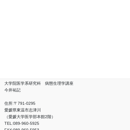
愛媛大学
先端研究院 プロテオサイエンスセンター 複合体生命機能解析
領域 病態生理解析部門
大学院医学系研究科 病態生理学講座
今井祐記
住所:〒791-0295
愛媛県東温市志津川
（愛媛大学医学部本館2階）
TEL:089-960-5925