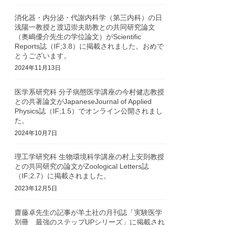
消化器・内分泌・代謝内科学（第三内科）の日
浅陽一教授と渡辺崇夫助教との共同研究論文
（奥嶋優介先生の学位論文）がScientific
Reports誌（IF;3.8）に掲載されました。おめで
とうございます。
2024年11月13日
医学系研究科 分子病態医学講座の今村健志教授
との共著論文がJapaneseJournal of Applied
Physics誌（IF;1.5）でオンライン公開されまし
た。
2024年10月7日
理工学研究科 生物環境科学講座の村上安則教授
との共同研究の論文がZoological Letters誌
（IF;2.7）に掲載されました。
2023年12月5日
齋藤卓先生の記事が羊土社の月刊誌「実験医学
別冊 最強のステップUPシリーズ」に掲載され