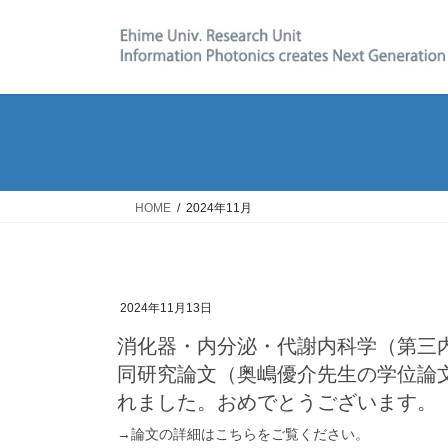
コ
ナ
ン
ビ
テ
ゲ
ン
ー
ツ
シ
へ
ョ
ス
ン
キ
に
ッ
移
HOME
2024年11月
プ
動
2024年11月13日
消化器・内分泌・代謝内科学（第三
同研究論文（奥嶋優介先生の学位論文）がSci
れました。おめでとうございます。
→論文の詳細はこちらをご覧ください。