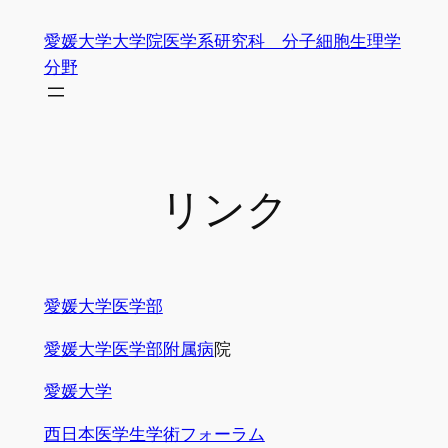
内
愛媛大学大学院医学系研究科 分子細胞生理学
容
分野
を
ス
キ
ッ
プ
リンク
愛媛大学医学部
愛媛大学医学部附属病
院
愛媛大学
西日本医学生学術フォーラム