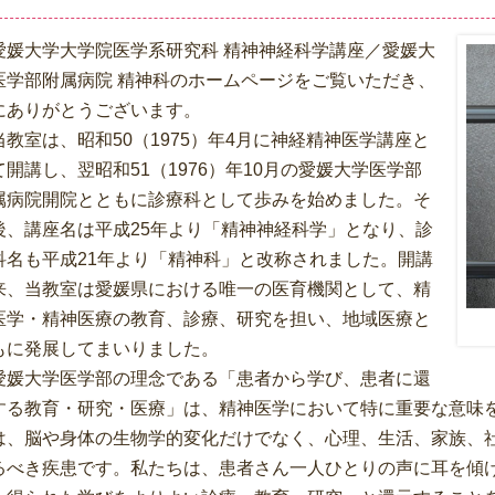
媛大学大学院医学系研究科 精神神経科学講座／愛媛大
医学部附属病院 精神科のホームページをご覧いただき、
にありがとうございます。
教室は、昭和50（1975）年4月に神経精神医学講座と
て開講し、翌昭和51（1976）年10月の愛媛大学医学部
属病院開院とともに診療科として歩みを始めました。そ
後、講座名は平成25年より「精神神経科学」となり、診
科名も平成21年より「精神科」と改称されました。開講
来、当教室は愛媛県における唯一の医育機関として、精
医学・精神医療の教育、診療、研究を担い、地域医療と
もに発展してまいりました。
媛大学医学部の理念である「患者から学び、患者に還
する教育・研究・医療」は、精神医学において特に重要な意味
は、脳や身体の生物学的変化だけでなく、心理、生活、家族、
るべき疾患です。私たちは、患者さん一人ひとりの声に耳を傾