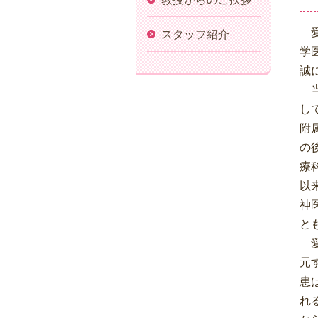
愛
スタッフ紹介
学
誠
当
し
附
の
療
以
神
と
愛
元
患
れ