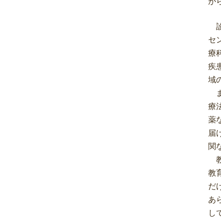
か
診
セ
療
疾
域
ま
療
薬
届
関
教
教
だ
あ
し