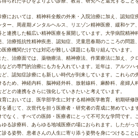
ら得られた学びをよりよい診療、教育、研究へと還元すること
療においては、精神科全般の外来・入院治療に加え、認知症
ンター、周産期メンタルヘルス、リエゾン精神医療、緩和ケア
科と連携した幅広い精神医療を展開しています。大学病院精神
患、治療抵抗性精神疾患、認知症、児童思春期のこころの問題
の医療機関だけでは対応が難しい課題にも取り組んでいます。
た、治療面では、薬物療法、精神療法、作業療法に加え、ク
法などの専門的治療にも力を入れています。近年は、アルツハ
など、認知症診療にも新しい時代が到来しています。これらの
けるため、神経内科、脳神経外科、放射線科、麻酔科、産婦人
などとの連携をさらに強化していきたいと考えています。
育においては、医学部学生に対する精神医学教育、初期研修
育を通じて、次世代を担う医療者・研究者の育成に努めていま
けでなく、すべての医師・医療者にとって不可欠な学問です。
らゆる診療科、あらゆる地域医療の場におられます。したがっ
て診る姿勢、患者さんの人生に寄り添う姿勢を身につけること