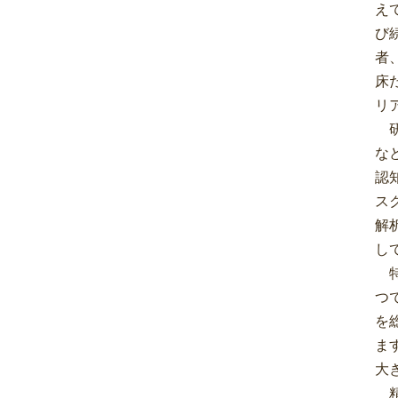
え
び
者
床
リ
研
な
認
ス
解
し
特
つ
を
ま
大
精