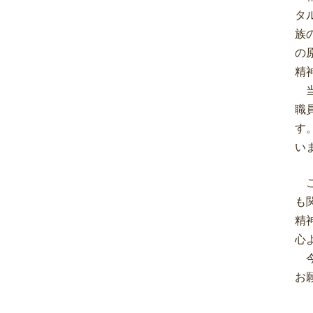
タ
族
の
精
当
職
す
い
こ
も
精
心
今
お