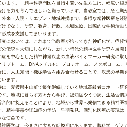
ています。 精神科専門医を目指す若い先生方には、幅広い臨
続ける力を育んでほしいと願っています。当教室では、急性期
、外来・入院・リエゾン・地域連携まで、多様な精神医療を経
だけでなく、研究、教育、行政、地域医療、国際的な学術活動
ア形成を支援してまいります。
究においては、これまで当教室が培ってきた神経化学、症候
どの伝統を大切にしながら、新しい時代の精神医学研究を展開
知症を中心とした精神神経疾患の血液バイオマーカー研究に取
クリプトーム、DNAメチル化、プロテオーム、メタボローム、
析に、人工知能・機械学習を組み合わせることで、疾患の早期
ています。
に、愛媛県中山町で長年継続している地域高齢者コホート研
です。地域に暮らす方々から学び、認知症やうつ病、生活習慣
総合的に捉えることにより、地域から世界へ発信できる精神医
す。精神疾患や認知症の予防、早期発見、個別化医療の実現は
きな使命です。
神医学は、今まさに大きな転換期にあります。脳科学、ゲノム