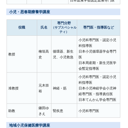
日本血液学会認定血液専門医
小児・思春期療養学講座
専門分野
役職
氏名
専門医・指導医など
（サブスペシャル
ティ）
小児科専門医・認定小児
科指導医
檜垣高
循環器、新生
日本小児循環器学会専門
教授
史
児、小児救急
医
日本周産期・新生児医学
会暫定指導医
小児科専門医・認定小児
科指導医
元木崇
准教授
神経・筋
日本小児神経学会小児神
裕
経専門医・指導責任医
日本てんかん学会専門医
鎌田ゆ
助教
腎疾患
小児科専門医
きえ
地域小児保健医療学講座