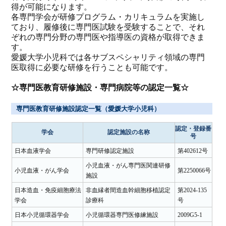
得が可能になります。
各専門学会が研修プログラム・カリキュラムを実施し
ており、履修後に専門医試験を受験することで、それ
ぞれの専門分野の専門医や指導医の資格が取得できま
す。
愛媛大学小児科では各サブスペシャリティ領域の専門
医取得に必要な研修を行うことも可能です。
☆専門医教育研修施設・専門病院等の認定一覧☆
専門医教育研修施設認定一覧（愛媛大学小児科）
認定・登録番
学会
認定施設の名称
号
日本血液学会
専門研修認定施設
第402612号
小児血液・がん専門医関連研修
小児血液・がん学会
第2250066号
施設
日本造血・免疫細胞療法
非血縁者間造血幹細胞移植認定
第2024-135
学会
診療科
号
日本小児循環器学会
小児循環器専門医修練施設
2009G5-1