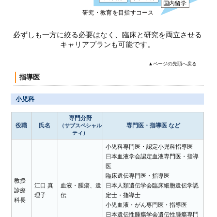
必ずしも一方に絞る必要はなく、臨床と研究を両立させる
キャリアプランも可能です。
▲ページの先頭へ戻る
指導医
小児科
専門分野
役職
氏名
専門医・指導医 など
（サブスペシャル
ティ）
小児科専門医・認定小児科指導医
日本血液学会認定血液専門医・指導
医
臨床遺伝専門医・指導医
教授
江口 真
血液・腫瘍、遺
日本人類遺伝学会臨床細胞遺伝学認
診療
理子
伝
定士・指導士
科長
小児血液・がん専門医・指導医
日本遺伝性腫瘍学会遺伝性腫瘍専門