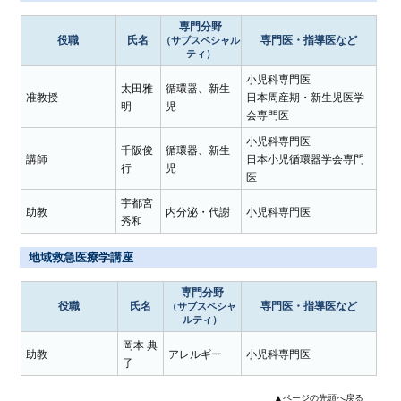
専門分野
役職
氏名
専門医・指導医など
（サブスペシャル
ティ）
小児科専門医
太田雅
循環器、新生
准教授
日本周産期・新生児医学
明
児
会専門医
小児科専門医
千阪俊
循環器、新生
講師
日本小児循環器学会専門
行
児
医
宇都宮
助教
内分泌・代謝
小児科専門医
秀和
地域救急医療学講座
専門分野
役職
氏名
専門医・指導医など
（サブスペシャ
ルティ）
岡本 典
助教
アレルギー
小児科専門医
子
▲ページの先頭へ戻る