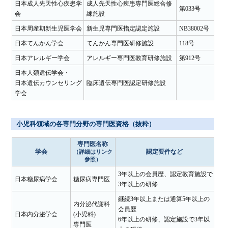
日本成人先天性心疾患学
成人先天性心疾患専門医総合修
第033号
会
練施設
日本周産期新生児医学会
新生児専門医指定認定施設
NB38002号
日本てんかん学会
てんかん専門医研修施設
118号
日本アレルギー学会
アレルギー専門医教育研修施設
第912号
日本人類遺伝学会・
日本遺伝カウンセリング
臨床遺伝専門医認定研修施設
学会
小児科領域の各専門分野の専門医資格（抜粋）
専門医名称
学会
認定要件など
（詳細はリンク
参照）
3年以上の会員歴、認定教育施設で
日本糖尿病学会
糖尿病専門医
3年以上の研修
継続3年以上または通算5年以上の
内分泌代謝科
会員歴
日本内分泌学会
(小児科)
6年以上の研修、認定施設で3年以
専門医