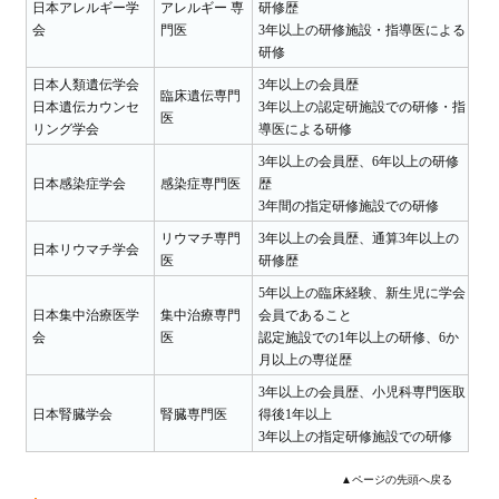
日本アレルギー学
アレルギー 専
研修歴
会
門医
3年以上の研修施設・指導医による
研修
日本人類遺伝学会
3年以上の会員歴
臨床遺伝専門
日本遺伝カウンセ
3年以上の認定研施設での研修・指
医
リング学会
導医による研修
3年以上の会員歴、6年以上の研修
日本感染症学会
感染症専門医
歴
3年間の指定研修施設での研修
リウマチ専門
3年以上の会員歴、通算3年以上の
日本リウマチ学会
医
研修歴
5年以上の臨床経験、新生児に学会
日本集中治療医学
集中治療専門
会員であること
会
医
認定施設での1年以上の研修、6か
月以上の専従歴
3年以上の会員歴、小児科専門医取
日本腎臓学会
腎臓専門医
得後1年以上
3年以上の指定研修施設での研修
▲ページの先頭へ戻る