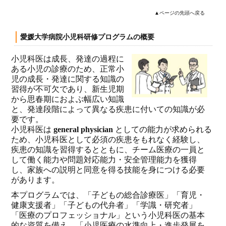
▲ページの先頭へ戻る
愛媛大学病院小児科研修プログラムの概要
小児科医は成長、発達の過程に
ある小児の診療のため、正常小
児の成長・発達に関する知識の
習得が不可欠であり、新生児期
から思春期におよぶ幅広い知識
と、発達段階によって異なる疾患に付いての知識が必
要です。
小児科医は
general physician
としての能力が求められる
ため、小児科医として必須の疾患をもれなく経験し、
疾患の知識を習得するとともに、チーム医療の一員と
して働く能力や問題対応能力・安全管理能力を獲得
し、家族への説明と同意を得る技能を身につける必要
があります。
本プログラムでは、「子どもの総合診療医」「育児・
健康支援者」「子どもの代弁者」「学識・研究者」
「医療のプロフェッショナル」という小児科医の基本
的な資質を備え、「小児医療の水準向上・進歩発展を