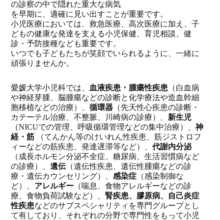
の診察の中で隠れた重大な病気
を早期に、適確に見い出すことが重要です。
小児医療においては、救急医療、高次医療に加え、子
どもの健康な発達を支える小児保健、育児相談、健
診・予防接種なども重要です。
いつでも子どもたちが笑顔でいられるように、一緒に
頑張りませんか。
愛媛大学小児科では、
血液疾患・腫瘍性疾患
（白血病
や神経芽腫、脳腫瘍などの診断と化学療法や造血幹細
胞移植などの治療）、
循環器
（先天性心疾患の診断・
カテーテル治療、不整脈、川崎病の診療）、
新生児
（NICUでの管理、呼吸循環管理などの集中治療）、
神
経・筋
（てんかん等のけいれん性疾患、筋ジストロフ
ィーなどの筋疾患、発達遅滞等など）、
代謝内分泌
（成長ホルモン分泌不全症、糖尿病、生活習慣病など
の診療）、
遺伝
（遺伝性疾患、遺伝性腫瘍などの診
療・遺伝カウンセリング）、
感染症
（感染制御な
ど）、
アレルギー
（喘息、食物アレルギーなどの診
療、食物負荷試験など）、
腎疾患、膠原病、自己炎症
性疾患
などのサブスペシャリティを専門グループとし
て有しており、それぞれの分野で専門性をもって小児