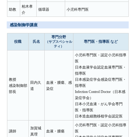
柏木孝
助教
循環器
小児科専門医
介
感染制御学講座
専門分野
役職
氏名
専門医・指導医 など
（サブスペシャル
ティ）
小児科専門医・認定小児科指導
医
日本血液学会認定血液専門医・
指導医
教授
日本感染症学会感染症専門医・
田内久
血液・腫瘍、感
感染制御部
指導医
道
染症
部長
Infection Control Doctor（日本感
染症学会）
日本小児血液・がん学会専門
医・指導医
日本造血細胞移植学会認定医
小児科専門医・認定小児科指導
加賀城
講師
血液・腫瘍
医
真理