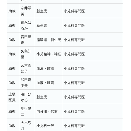
今井琴
助教
新生児
小児科専門医
美
徳永は
助教
新生児
小児科専門医
るか
宮田豊
助教
循環器、新生児
小児科専門医
寿
矢島知
助教
小児精神・神経
小児科専門医
里
宮本真
助教
血液・腫瘍
小児科専門医
知子
和田麻
助教
血液・腫瘍
小児科専門医
友美
上級
濱口ひ
新生児
小児科専門医
医員
かる
地行健
助教
内分泌・代謝
小児科専門医
二
大木弓
助教
小児科一般
小児科専門医
月