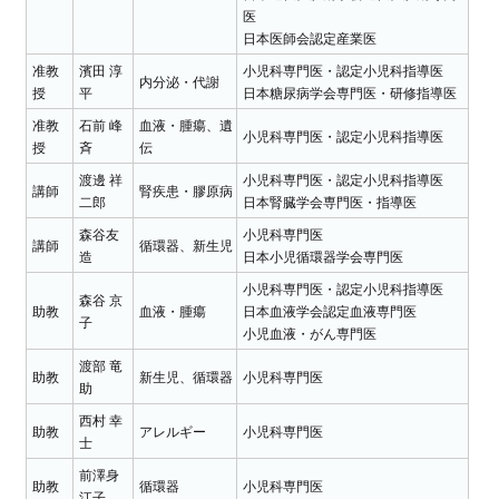
医
日本医師会認定産業医
准教
濱田 淳
小児科専門医・認定小児科指導医
内分泌・代謝
授
平
日本糖尿病学会専門医・研修指導医
准教
石前 峰
血液・腫瘍、遺
小児科専門医・認定小児科指導医
授
斉
伝
渡邊 祥
小児科専門医・認定小児科指導医
講師
腎疾患・膠原病
二郎
日本腎臓学会専門医・指導医
森谷友
小児科専門医
講師
循環器、新生児
造
日本小児循環器学会専門医
小児科専門医・認定小児科指導医
森谷 京
助教
血液・腫瘍
日本血液学会認定血液専門医
子
小児血液・がん専門医
渡部 竜
助教
新生児、循環器
小児科専門医
助
西村 幸
助教
アレルギー
小児科専門医
士
前澤身
助教
循環器
小児科専門医
江子