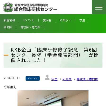
togg
navi
新着情報
イベント
説明会
お知らせ
学生
研修医
専攻医・専門医
KKB企画「臨床研修修了記念 第6回
センター長杯（学会発表部門）」が開
催されました！
2026.03.11
イベント
学生
研修医
専攻医・専門医
今年度も