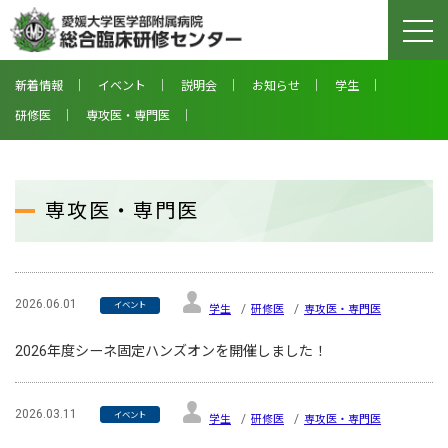
togg
navi
新着情報
イベント
説明会
お知らせ
学生
研修医
専攻医・専門医
専攻医・専門医
2026.06.01
イベント
学生
研修医
専攻医・専門医
2026年度シーネ固定ハンズオンを開催しました！
2026.03.11
イベント
学生
研修医
専攻医・専門医