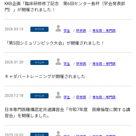
KKB企画「臨床研修修了記念 第6回センター長杯（学会発表部
門）」が開催されました！
2026.03.10
イベント
学生
研修医
専攻医・専門医
「第5回シミュリンピック大会」が開催されました！
2026.01.20
イベント
学生
研修医
専攻医・専門医
キャダバートレーニングが開催されました
2025.12.18
イベント
学生
研修医
専攻医・専門医
日本専門医機構認定共通講習会「令和7年度 医療倫理に関する講
習会」を開催しました。
2025.10.03
イベント