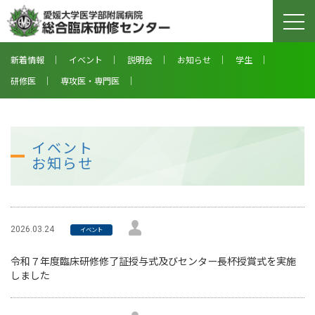
togg
navi
新着情報
イベント
説明会
お知らせ
学生
研修医
専攻医・専門医
イベント
お知らせ
2026.03.24
イベント
令和７年度臨床研修修了証授与式及びセンター長杯授賞式を実施
しました