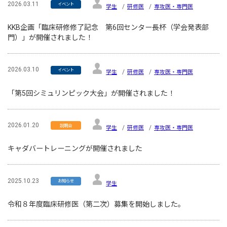
2026.03.11
イベント
学生
研修医
専攻医・専門医
KKB企画「臨床研修修了記念 第6回センター長杯（学会発表部
門）」が開催されました！
2026.03.10
イベント
学生
研修医
専攻医・専門医
「第5回シミュリンピック大会」が開催されました！
2026.01.20
説明会
学生
研修医
専攻医・専門医
キャダバートレーニングが開催されました
2025.10.23
お知らせ
学生
令和８年度臨床研修医（第二次）募集を開始しました。