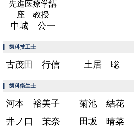
先進医療学講
座 教授
中城 公一
歯科技工士
古茂田 行信
土居 聡
歯科衛生士
河本 裕美子
菊池 結花
井ノ口 茉奈
田坂 晴菜