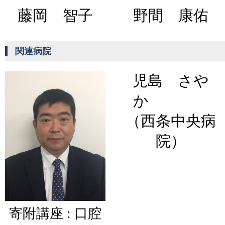
藤岡 智子
野間 康佑
関連病院
児島 さや
か
（西条中央病
院）
寄附講座 : 口腔