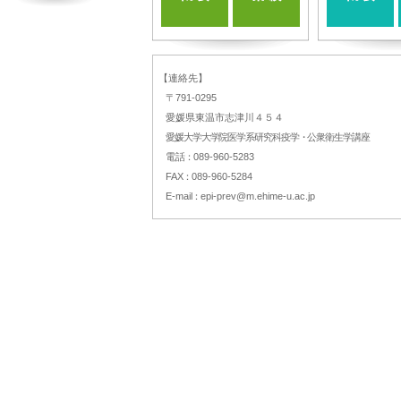
【連絡先】
〒791-0295
愛媛県東温市志津川４５４
愛媛大学大学院医学系研究科疫学・公衆衛生学講座
電
話：
089-960-5283
FA
X：
089-960-5284
E-mai
l：
epi-prev@m.ehime-u.ac.jp