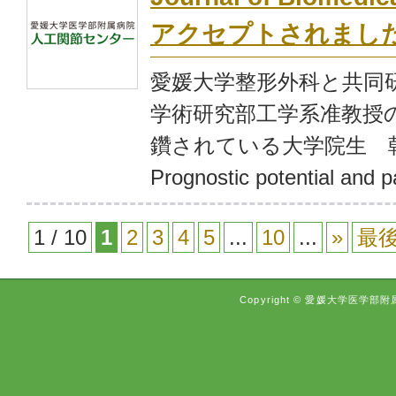
アクセプトされまし
愛媛大学整形外科と共同
学術研究部工学系准教授
鑽されている大学院生 
Prognostic potential and pa
1 / 10
1
2
3
4
5
...
10
...
»
最後
Copyright © 愛媛大学医学部附属