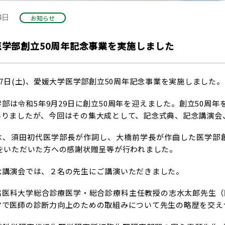
4日
お知らせ
医学部創立50周年記念事業を実施しました
月7日(土)、愛媛大学医学部創立50周年記念事業を実施しました。
部は令和5年9月29日に創立50周年を迎えました。創立50周
いりましたが、今回はその集大成として、記念式典、記念講演会
は、須田初代医学部長が作詞し、大橋前学長が作曲した医学部創
志をいただいた方への感謝状贈呈等が行われました。
念講演会では、２名の先生にご講演いただきました。
協医科大学総合診療医学・総合診療科主任教授の志水太郎先生（
マで医師の診断力向上のための取組みについて先生の略歴を交え