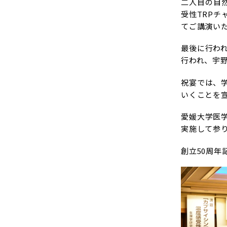
二人目の自
受性TRP
てご講演い
最後に行わ
行われ、宇
祝宴では、
いくことを
愛媛大学医
実施して参
創立50周