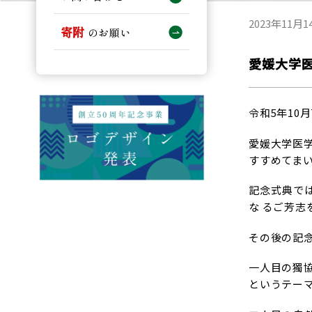
2023年11月1
寄附
のお願い
愛媛大学
令和5年10
愛媛大学医学
すすめてま
記念式典で
な るご芳
その後の記
一人目の獨
というテー