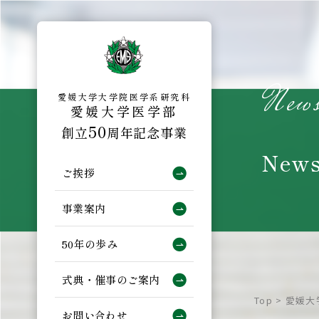
Skip
to
content
New
愛媛大学大学院医学系研究科
愛媛大学医学部
50
創立
周年記念事業
News
ご挨拶
事業案内
50年の歩み
式典・催事のご案内
Top
>
愛媛大
お問い合わせ