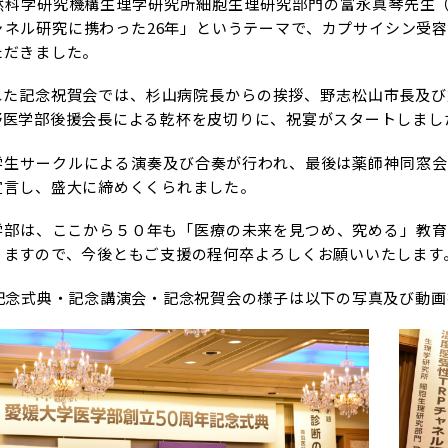
然科学研究機構生理学研究所細胞生理研究部門の富永真琴先生（
チャネル研究に携わった26年」というテーマで、カプサイシン受
ただきました。
れた記念祝賀会では、杉山病院長からの挨拶、野志松山市長及び
野医学部後援会長による乾杯を皮切りに、祝宴がスタートしまし
学生サークルによる演奏及び合奏が行われ、最後は薬師神同窓会
宣言し、盛大に締めくくられました。
学部は、ここから５０年も「医療の未来を見つめ、究める」教育
りますので、今後ともご支援の程何卒よろしくお願いいたします
年記念式典・記念講演会・記念祝賀会の様子は以下の写真及び動