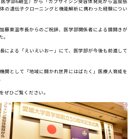
医学部6期生）から「カプサイシン受容体発見から温度感
容体の遺伝子クローニングと機能解析に携わった経験につい
加藤東温市長からのご祝辞、医学部関係者による鏡開きが
た。
長による「えいえいおー」にて、医学部が今後も前進して
機関として「地域に開かれ世界にはばたく」医療人育成を
。
画をぜひご覧ください。