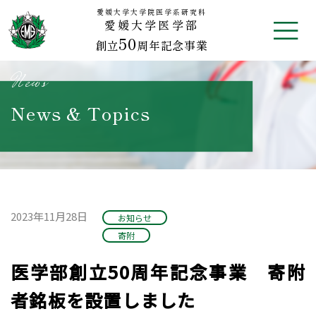
Skip
愛媛大学大学院医学系研究科
愛媛大学医学部
to
50
content
創立
周年記念事業
News
News & Topics
2023年11月28日
お知らせ
寄附
医学部創立50周年記念事業 寄附
者銘板を設置しました