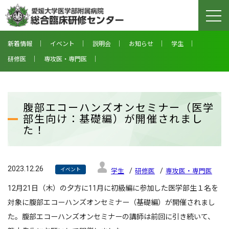
togg
navi
新着情報
イベント
説明会
お知らせ
学生
研修医
専攻医・専門医
腹部エコーハンズオンセミナー（医学
部生向け：基礎編）が開催されまし
た！
2023.12.26
イベント
学生
研修医
専攻医・専門医
12月21日（木）の夕方に11月に初級編に参加した医学部生１名を
対象に腹部エコーハンズオンセミナー（基礎編）が開催されまし
た。腹部エコーハンズオンセミナーの講師は前回に引き続いて、