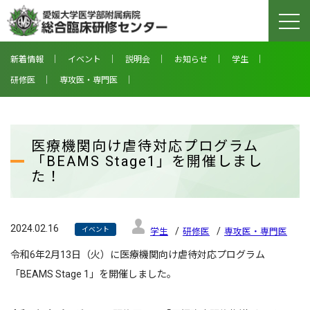
togg
navi
新着情報
イベント
説明会
お知らせ
学生
研修医
専攻医・専門医
医療機関向け虐待対応プログラム
「BEAMS Stage1」を開催しまし
た！
2024.02.16
イベント
学生
研修医
専攻医・専門医
令和6年2月13日（火）に医療機関向け虐待対応プログラム
「BEAMS Stage 1」を開催しました。