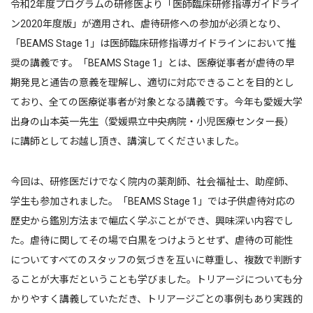
令和2年度プログラムの研修医より「医師臨床研修指導ガイドライ
ン2020年度版」が適用され、虐待研修への参加が必須となり、
「BEAMS Stage 1」は医師臨床研修指導ガイドラインにおいて推
奨の講義です。「BEAMS Stage 1」とは、医療従事者が虐待の早
期発見と通告の意義を理解し、適切に対応できることを目的とし
ており、全ての医療従事者が対象となる講義です。今年も愛媛大学
出身の山本英一先生（愛媛県立中央病院・小児医療センター長）
に講師としてお越し頂き、講演してくださいました。
今回は、研修医だけでなく院内の薬剤師、社会福祉士、助産師、
学生も参加されました。「BEAMS Stage 1」では子供虐待対応の
歴史から鑑別方法まで幅広く学ぶことができ、興味深い内容でし
た。虐待に関してその場で白黒をつけようとせず、虐待の可能性
についてすべてのスタッフの気づきを互いに尊重し、複数で判断す
ることが大事だということも学びました。トリアージについても分
かりやすく講義していただき、トリアージごとの事例もあり実践的