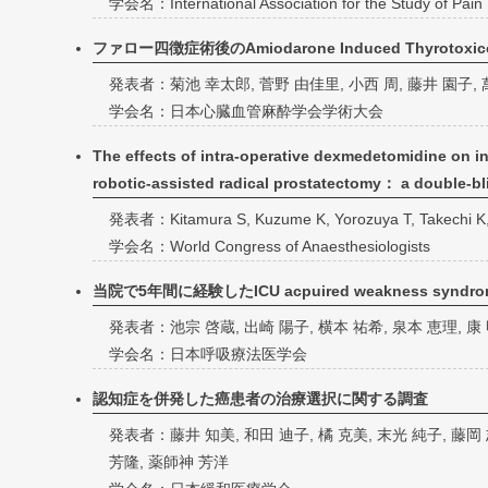
学会名：International Association for the Study of Pain
ファロー四徴症術後のAmiodarone Induced Thyrot
発表者：菊池 幸太郎, 菅野 由佳里, 小西 周, 藤井 園子,
学会名：日本心臓血管麻酔学会学術大会
The effects of intra-operative dexmedetomidine on i
robotic-assisted radical prostatectomy： a double-bli
発表者：Kitamura S, Kuzume K, Yorozuya T, Takechi K,
学会名：World Congress of Anaesthesiologists
当院で5年間に経験したICU acpuired weakness synd
発表者：池宗 啓蔵, 出崎 陽子, 横本 祐希, 泉本 恵理, 康
学会名：日本呼吸療法医学会
認知症を併発した癌患者の治療選択に関する調査
発表者：藤井 知美, 和田 迪子, 橘 克美, 末光 純子, 藤岡 
芳隆, 薬師神 芳洋