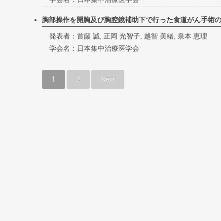
胸部操作を開胸及び胸腔鏡補助下で行った食道がん手術
発表者：首藤 誠, 正岡 光智子, 越智 美緒, 泉本 恵理
学会名：日本集中治療医学会
1
2
Next