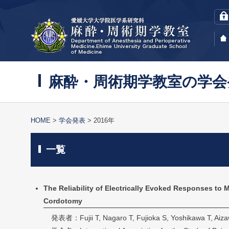
麻酔・周術期学教室の学会
HOME
学会発表
2016年
一覧
The Reliability of Electrically Evoked Responses to
Cordotomy
発表者：Fujii T, Nagaro T, Fujioka S, Yoshikawa T, Aizaw