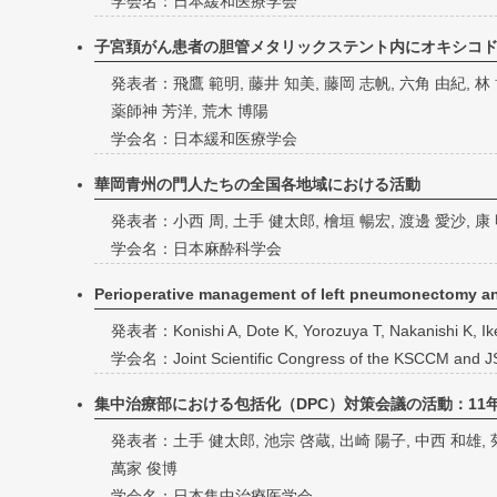
学会名：日本緩和医療学会
子宮頚がん患者の胆管メタリックステント内にオキシコ
発表者：飛鷹 範明, 藤井 知美, 藤岡 志帆, 六角 由紀, 林 
薬師神 芳洋, 荒木 博陽
学会名：日本緩和医療学会
華岡青州の門人たちの全国各地域における活動
発表者：小西 周, 土手 健太郎, 檜垣 暢宏, 渡邊 愛沙, 康
学会名：日本麻酔科学会
Perioperative management of left pneumonectomy a
発表者：Konishi A, Dote K, Yorozuya T, Nakanishi K, I
学会名：Joint Scientific Congress of the KSCCM and 
集中治療部における包括化（DPC）対策会議の活動：11
発表者：土手 健太郎, 池宗 啓蔵, 出崎 陽子, 中西 和雄, 菊
萬家 俊博
学会名：日本集中治療医学会