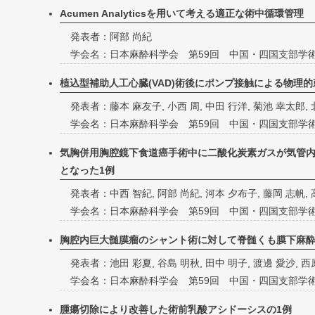
Acumen Analyticsを用いて考える適正な術中循環管理
発表者：阿部 尚紀
学会名：日本麻酔科学会 第59回 中国・四国支部学
植込型補助人工心臓(VAD)術後にポンプ接触による物理
発表者：藤本 麻友子, 小西 周, 中田 行洋, 菊池 幸太郎, 
学会名：日本麻酔科学会 第59回 中国・四国支部学
気胸併用胸腔鏡下食道癌手術中に二酸化炭素ガスが気管
となった1例
発表者：中西 智紀, 阿部 尚紀, 河本 夕布子, 藤岡 志帆, 
学会名：日本麻酔科学会 第59回 中国・四国支部学
胸腔内巨大髄膜瘤のシャント術に対して脊髄くも膜下麻
発表者：池田 彩夏, 谷島 明秋, 田中 明子, 渡邊 愛沙, 西
学会名：日本麻酔科学会 第59回 中国・四国支部学
腫瘍切除により改善した術前乳酸アシドーシスの1例