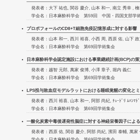
発表者：大下 祐也, 関谷 慶介, 山本 和一, 南立 秀幸 , 檜
学会名：日本麻酔科学会 第59回 中国・四国支部学
プロポフォールのCD8+T細胞免疫記憶形成に対する影響
発表者：山本 和一, 西川 裕喜, 小西 周, 西原 佑, 山下 政
学会名：日本麻酔科学会 第69回学術集会
日本麻酔科学会認定施設における事業継続計画(BCP)の
発表者：越智 元郎, 萬家 俊博, 小澤 章子, 堀内 義仁
学会名：日本麻酔科学会 第69回学術集会
LPS投与敗血症モデルラットにおける睡眠覚醒の変化と
発表者：西川 裕喜, 山本 和一, 阿部 尚紀, ﾁｭｰﾄﾞﾘ ﾑﾊﾝﾏﾄﾞ
学会名：日本麻酔科学会 第69回学術集会
一酸化炭素中毒後遅発性脳症に対する神経栄養因子によ
発表者：西原 佑, 関谷 慶介, 阿部 尚紀, 濱田 泰輔, 萬家
学会名：日本麻酔科学会 第69回学術集会