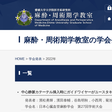
麻酔・周術期学教室の学会
HOME
学会発表
2022年
一覧
中心静脈カテーテル挿入時にガイドワイヤーがユースタ
発表者：濱松勇輝，濱田泰輔，谷島明秋，小西周，菊
学会名：日本心臓血管麻酔学会 第27回学術大会