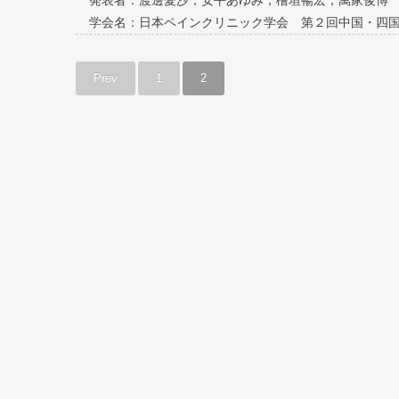
発表者：渡邊愛沙，安平あゆみ，檜垣暢宏，萬家俊博
学会名：日本ペインクリニック学会 第２回中国・四
Prev
1
2