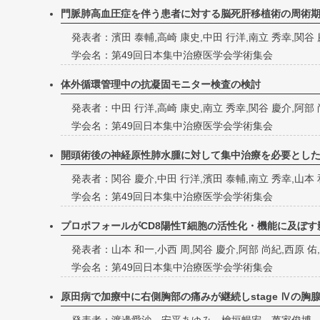
門脈肺高血圧症を伴う患者に対する脳死肝移植術の周術
発表者：濱田 泰輔,高崎 康史,中田 行洋,南立 秀幸,関谷 
学会名：第49回日本集中治療医学会学術集会
体外循環管理中の抗凝固モニター検査の検討
発表者：中田 行洋,高崎 康史,南立 秀幸,関谷 慶介,阿部 
学会名：第49回日本集中治療医学会学術集会
開頭術後の神経原性肺水腫に対して集中治療を必要とした
発表者：関谷 慶介,中田 行洋,濱田 泰輔,南立 秀幸,山本 
学会名：第49回日本集中治療医学会学術集会
プロポフォールがCD8陽性T細胞の活性化・機能に及ぼす
発表者：山本 和一,小西 周,関谷 慶介,阿部 尚紀,西原 佑,
学会名：第49回日本集中治療医学会学術集会
原田病で加療中に右側胸部の痛みが継続しstage Ⅳの胸