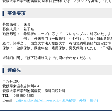
愛媛大学医学部附属病院 歯科口腔外科では、スタッフを募集してお
募集要項
募集職種：
医員
募集人員：
若干名
勤務形態：
希望者のニーズに応じて、フレキシブルに対応いたしま
例：
外来専門（一般歯科、小外科）、半日～5日/週勤
給与、諸手当：
国立大学法人愛媛大学 有期契約職員給与規定に準
保険：
健康保険、厚生年金、雇用保険、労災保険（ただし、3日/週
※詳細に関しては下記連絡先までお問い合わせください。
連絡先
〒791-0295
愛媛県東温市志津川454
愛媛大学医学部附属病院 歯科口腔外科
TEL： 089-960-5393
E-mail：
gaijo.satoko.eh@ehime-u.ac.jp (医局秘書 外城 聡子)