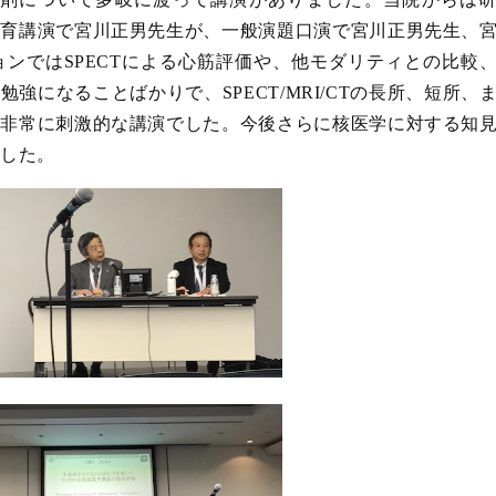
教育講演で宮川正男先生が、一般演題口演で宮川正男先生、
ョンでは
SPECT
による心筋評価や、他モダリティとの比較
て勉強になることばかりで、
SPECT/MRI/CT
の長所、短所、
、非常に刺激的な講演でした。今後さらに核医学に対する知
ました。