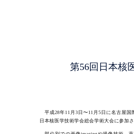
第56回日本核
平成
28
年
11
月
3
日〜
11
月
5
日に名古屋国
日本核医学技術学会総会学術大会に参加
部位別での画像
imaging
や撮像技術、薬