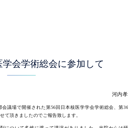
医学会学術総会に参加して
河内孝
際会議場で開催された第
56
回日本核医学学会学術総会、第
3
させて頂きましたのでご報告致します。
剤について多岐に渡って講演がありました。当院からは