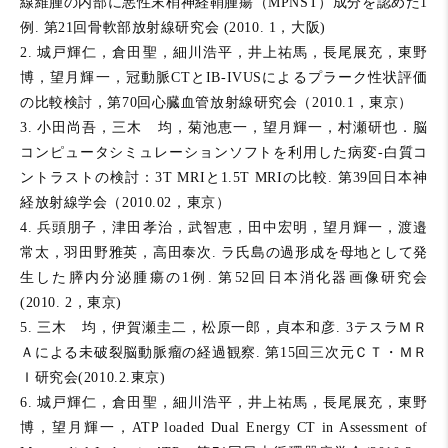
線維腫の内部に悪性末梢神経鞘腫瘍（MPNST）成分を認めた1
例. 第21回骨軟部放射線研究会 (2010. 1，大阪)
2. 城戸輝仁，倉田聖，細川浩平，井上祐馬，長尾展充，東野
博，望月輝一，冠動脈CTとIB-IVUSによるプラーク性状評価
の比較検討，第70回心臓血管放射線研究会（2010.1，東京）
3. 小田尚吾，三木 均，菊池恵一，望月輝一，村瀬研也．脳
コンピュータシミュレーションソフトを利用した病変-白質コ
ントラストの検討：3T MRIと1.5T MRIの比較. 第39回日本神
経放射線学会（2010.02，東京）
4. 兵頭朋子，津田孝治，武智恵，田中宏明，望月輝一，渡邉
常太，羽田野雅英，高田泰次. ラ氏島の過形成を母地として発
生した膵内分泌腫瘍の1例. 第52回日本消化器画像研究会
(2010. 2，東京)
5. 三木 均，伊賀瀬圭二，松原一郎，貞本和彦. 3テスラＭＲ
Ａによる未破裂脳動脈瘤の経過観察. 第15回三次元ＣＴ・ＭＲ
Ｉ研究会(2010.2.東京)
6. 城戸輝仁，倉田聖，細川浩平，井上祐馬，長尾展充，東野
博，望月輝一，ATP loaded Dual Energy CT in Assessment of