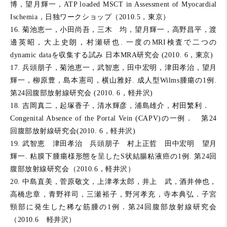
博，望月輝一，ATP loaded MSCT in Assessment of Myocardial
Ischemia，日独ワークショップ（2010.5，東京）
16. 菊池恵一，小田尚吾，三木 均，望月輝一，高野昌平，渡
邊英昭，大上史朗，村瀬研也. 一度のMRI検査で二つの
dynamic dataを収集する試み 日本MRA研究会 (2010. 6，東京)
17. 兵頭朋子，菊池恵一，武智恵，田中宏明，津田孝治，望月
輝一，柳原豊，島本憲司，横山雅好. 成人型Wilms腫瘍の1例.
第24回腹部放射線研究会 (2010. 6，軽井沢)
18. 吉岡真二，起塚香子，清水輝彦，浦島雄介，村田繁利．
Congenital Absence of the Portal Vein (CAPV)の一例． 第24
回腹部放射線研究会(2010. 6，軽井沢)
19. 武智恵 津田孝治 兵頭朋子 村上正哲 田中宏明 望月
輝一. 粘膜下腫瘍様形態を呈したS状結腸粘液癌の1例. 第24回
腹部放射線研究会（2010.6，軽井沢）
20. 中島直美，菅原敬文，上津孝太郎，井上 武，酒井伸也，
高橋忠章，青野祥司，三瀬裕子，野河孝充，寺本典弘．子宮
頸部に発生した稀な筋腫の1例．第24回腹部放射線研究会
（2010.6 軽井沢）