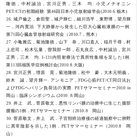
隆徳，中村誠治，宮川正男，三木 均. 小児メチオニン
PET/CTの初期経験. 第46回日本小児放射線学会(2010.6.栃木)
26. 城戸倫之，倉田聖，城戸輝仁，細川浩平，東野博，望月輝
一，河内寛治. 下大静脈から発生した巨大心臓粘液腫の一例.
第71回心臓血管放射線研究会（2010.7，熊本）
27. 小亀雅広，菊池隆徳，山下 恭，川口直人，稲月千尋，村
上忠司，松木弘量，曽我部一郎，石丸良広，中村誠治，宮川
正男，三木 均. I-131内照射療法で異所性集積を呈した1例.
第113回核医学症例検討会(2010.8.大阪)
28. 宮川正男，増原 晃，菊池隆徳，松中 豪，大木元明義，
鈴木 誠，望月輝一. アンモニア，FDG心筋PET/CT同日法お
よびFDGヘパリン負荷法の実際. PETサマーセミナー2010 in
岡山：臨床シンポジウム (2010. 8.岡山)
29. 井上 武，菅原敬文．悪性リンパ腫の治療中に生じた腹部
腫瘤の1例．PETサマーセミナー（2010.8 岡山）
30. 菅原敬文，井上 武．子宮頸癌治療後の経過観察中に肺野
に異常陰影を示した1例．PETサマーセミナー（2010.8 岡
山）