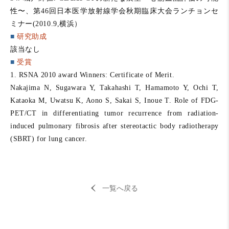
性〜、第46回日本医学放射線学会秋期臨床大会ランチョンセ
ミナー(2010.9,横浜）
■
研究助成
該当なし
■
受賞
1. RSNA 2010 award Winners: Certificate of Merit.
Nakajima N, Sugawara Y, Takahashi T, Hamamoto Y, Ochi T,
Kataoka M, Uwatsu K, Aono S, Sakai S, Inoue T. Role of FDG-
PET/CT in differentiating tumor recurrence from radiation-
induced pulmonary fibrosis after stereotactic body radiotherapy
(SBRT) for lung cancer.
一覧へ戻る