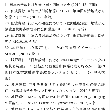
回 日本医学放射線学会中国・四国地方会 (2010. 12, 下関)
27. 仙波貴敏. 当院の放射線治療について. 第10回今治地域がん
診療フォーラム(2010.7, 今治)
28. 仙波貴敏. 乳がんの治療について[2](放射線治療). 地域がん
診療連携拠点病院市民公開講座2010 (2010.8, 今治)
29. 仙波貴敏. 当院の放射線治療について. 第17回医療放射線研
究会 (2010.10, 今治)
30. 城戸輝仁. 心臓CTを用いた心筋血流イメージング、
SOTAC（2010.4,松山）
31. 城戸輝仁. 「日常診断におけるDual Energy イメージングの
現状と展望」−DEは新たな画像診断体系に成り得るか−、第69
回日本医学放射線学会総会ランチョンセミナー（2010.4,横
浜）
32. 城戸輝仁. マルチモダリティを駆使した虚血心の統合評
価、心臓核医学会ラウンドディスカッション（2010.6,東京）
33. 城戸輝仁. MSCTを用いた心筋評価～Dual Energy Imaging
の可能性～. The 2nd Definition Symposium (2020. 7,東京)
34. 城戸輝仁. Cardiac CTの新たな展望〜心筋血流評価の可能