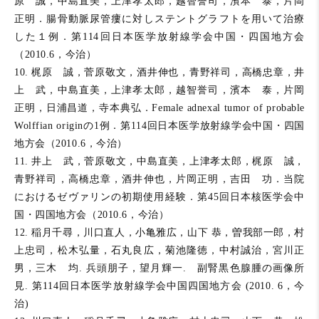
原 誠，中島直美，上津孝太郎，越智誉司，濱本 泰，片岡
正明．腸骨動脈尿管瘻に対しステントグラフトを用いて治療
した１例．第114回日本医学放射線学会中国・四国地方会
（2010.6，今治）
10. 梶原 誠，菅原敬文，酒井伸也，青野祥司，高橋忠章，井
上 武，中島直美，上津孝太郎，越智誉司，濱本 泰，片岡
正明，日浦昌道，寺本典弘．Female adnexal tumor of probable
Wolffian originの1例．第114回日本医学放射線学会中国・四国
地方会（2010.6，今治）
11. 井上 武，菅原敬文，中島直美，上津孝太郎，梶原 誠，
青野祥司，高橋忠章，酒井伸也，片岡正明，吉田 功．当院
におけるゼヴァリンの初期使用経験．第45回日本核医学会中
国・四国地方会（2010.6，今治）
12. 稲月千尋，川口直人，小亀雅広，山下 恭，曽我部一郎，村
上忠司，松木弘量，石丸良広，菊池隆徳，中村誠治，宮川正
男，三木 均. 兵頭朋子，望月輝一. 副腎黒色腺腫の画像所
見. 第114回日本医学放射線学会中国四国地方会 (2010. 6，今
治)