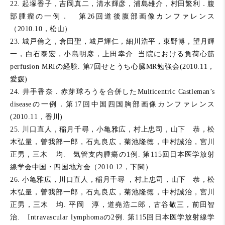
22. 起塚香子，吉岡真二，清水輝彦，浦島雄介，村田繁利．腹
部腫瘤の一例． 第26回道後腹部画像カンファレンス
（2010.10，松山）
23. 城戸倫之，倉田聖，城戸輝仁，細川浩平，東野博，望月輝
一，白石泰宏，小島明彦，上田幸介. 当院における負荷心筋
perfusion MRIの経験. 第7回せとうち心臓MR勉強会(2010.11，
愛媛)
24. 井手香奈．赤芽球ろうを合併したMulticentric Castleman’s
diseaseの一例．第17回中国四国胸部画像カンファレンス
(2010.11，香川)
25. 川口直人，稲月千尋，小亀雅広，村上忠司，山下 恭，松
木弘量，曽我部一郎，石丸良広，菊池隆徳，中村誠治，宮川
正男，三木 均. 気管支内腫瘍の1例. 第115回日本医学放射
線学会中国・四国地方会（2010.12，下関）
26. 小亀雅広，川口直人，稲月千尋 ，村上忠司，山下 恭，松
木弘量，曽我部一郎，石丸良広，菊池隆徳，中村誠治，宮川
正男，三木 均. 平岡 淳，道堯浩二郎，古谷敬三，前田智
治. Intravascular lymphomaの2例. 第115回日本医学放射線学