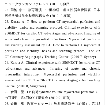
ニュータウンカンファレンス (2010.2,神戸)
22. 菊池 恵一. 教育講演 中枢神経 虚血性脳血管障害. 日本
医学放射線学会秋季臨床大会 (2010. 9,横浜)
23. Kurata A. T How to perform CT myocardial perfusion and
viability -basics and scanning protocol. Clinical experience with
256MDCT for cardiac CT -advantages and advances-. Imaging of
acute and chronic myocardial infarction-. Myocardial perfusion
and viability assessment by CT. How to perform CT myocardial
perfusion and viability -basics and scanning protocol. The 7th
CT Coronary Angiography Teaching Course. (2010.7, Sydney)
24. Kurata A. Clinical experience with 256MDCT for cardiac CT
-advantages and advances-. Imaging of acute and chronic
myocardial infarction-. Myocardial perfusion and viability
assessment by CT. The 7th CT Coronary Angiography Teaching
Course. (2010.8, Singapore)
25. 倉田 聖. TP 負荷dynamic volume myocardial perfusion CT
の可能性. 第4回SCCT研究会 (2010.9, 東京)
26. 倉田 聖. 教育セミナー1：放射線診断学（心臓）. 第115