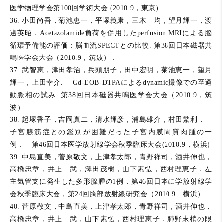
医学物理学会第100回学術大会 (2010.9，東京)
36. 小田尚吾，菊池恵一，平塚義康，三木 均，望月輝一，渡
邊英昭．Acetazolamide負荷を併用したperfusion MRIによる脳
循環予備能の評価：脳血流SPECTとの比較. 第38回日本磁器共
鳴医学会大会（2010.9，筑波）．
37. 武智恵，津田孝治，兵頭朋子，田中宏明，菊池恵一，望月
輝一，上田幸介. Gd-EOB-DTPAによるdynamic撮像での至適
動脈相の試み. 第38回日本磁器共鳴医学会大会（2010.9，筑
波）
38. 起塚香子，吉岡真二，清水輝彦，浦島雄介，村田繁利．
子宮腺筋症との鑑別が困難だった子宮内膜間質肉腫の一
例． 第46回日本医学放射線学会秋季臨床大会(2010.9，横浜)
39. 中島直美，菅原敬文，上津孝太郎，青野祥司，酒井伸也，
高橋忠章，井上 武，澤田茂樹，山下素弘，西村理恵子．左
主気管支に発生した多形腺腫の1例．第46回日本に学放射線学
会秋季臨床大会，第24回胸部放射線研究会（2010.9 横浜）
40. 菅原敬文，中島直美，上津孝太郎，青野祥司，酒井伸也，
高橋忠章，井上 武，山下素弘，西村理恵子．肺野末梢の限