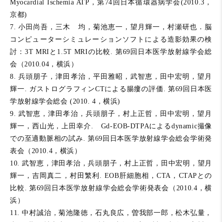
Myocardial Ischemia ATP，第74回日本循環器病学会(2010.3，
京都)
7. 小田尚吾，三木 均，菊池恵一，望月輝一，村瀬研也．脳
コンピューターシミュレーションソフトによる造影効果の検
討：3T MRIと1.5T MRIの比較. 第69回日本医学放射線学会総
会（2010.04，横浜）
8. 兵頭朋子，津田孝治，平田雅昭，武智恵，田中宏明，望月
輝一. ガストログラフィンCTによる腸瘻の評価. 第69回日本医
学放射線学会総会 (2010. 4，横浜)
9. 武智恵，津田孝治，兵頭朋子，村上正哲，田中宏明，望月
輝一，西山光，上田幸介. Gd-EOB-DTPAによるdynamic撮像
での至適動脈相の試み. 第69回日本医学放射線学会総会学術発
表会（2010.4，横浜）
10. 武智恵，津田孝治，兵頭朋子，村上正哲，田中宏明，望月
輝一，吉岡真二，村田繁利. EOB肝細胞相，CTA，CTAPとの
比較. 第69回日本医学放射線学会総会学術発表会（2010.4，横
浜）
11. 中村誠治，菊池隆徳，石丸良広，曽我部一郎，松木弘量，