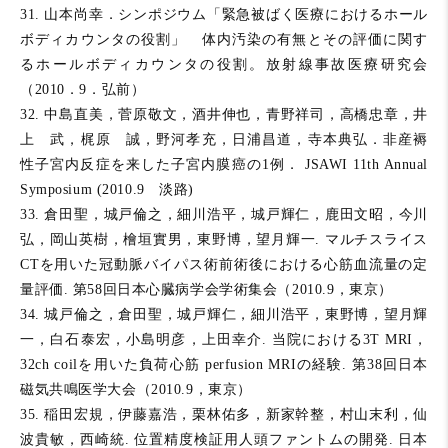
31. 山本尚幸．シンポジウム「緊急被ばく医療におけるホール
ボディカウンタの役割」 体内汚染の有無とその評価に関す
るホールボディカウンタの役割。放射線事故医療研究会
（2010．9．弘前）
32. 中島直美，菅原敬文，酒井伸也，青野祥司，高橋忠章，井
上 武，梶原 誠，野河孝充，日浦昌道，寺本典弘．非産褥
性子宮内反症を来した子宮内膜癌の1例． JSAWI 11th Annual
Symposium (2010.9 淡路)
33. 倉田聖，城戸倫之，細川浩平，城戸輝仁，鹿田文昭，今川
弘，岡山英樹，檜垣實男，東野博，望月輝一. マルチスライス
CTを用いた冠動脈バイパス術前術後における心筋血流量の定
量評価. 第58回日本心臓病学会学術集会（2010.9，東京）
34. 城戸倫之，倉田聖，城戸輝仁，細川浩平，東野博，望月輝
一，白石泰宏，小島明彦，上田幸介. 当院における3T MRI，
32ch coilを用いた負荷心筋 perfusion MRIの経験. 第38回日本
磁気共鳴医学大会（2010.9，東京）
35. 稲田宏規，伊藤嘉浩，栗林佑多，新家幹整，村山末利，仙
波貴敏，西崎統. 位置精度検証用人頭ファントムの開発. 日本