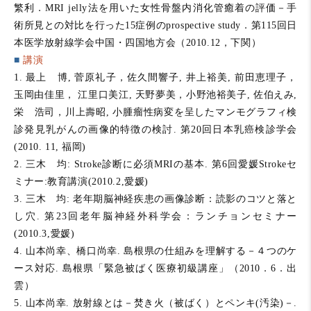
繁利．MRI jelly法を用いた女性骨盤内消化管癒着の評価－手
術所見との対比を行った15症例のprospective study．第115回日
本医学放射線学会中国・四国地方会（2010.12，下関）
■
講演
1. 最上 博, 菅原礼子，佐久間響子, 井上裕美, 前田恵理子，
玉岡由佳里， 江里口美江, 天野夢美，小野池裕美子, 佐伯えみ,
栄 浩司，川上壽昭, 小腫瘤性病変を呈したマンモグラフィ検
診発見乳がんの画像的特徴の検討. 第20回日本乳癌検診学会
(2010. 11, 福岡)
2. 三木 均: Stroke診断に必須MRIの基本. 第6回愛媛Strokeセ
ミナー:教育講演(2010.2,愛媛)
3. 三木 均: 老年期脳神経疾患の画像診断：読影のコツと落と
し穴. 第23回老年脳神経外科学会：ランチョンセミナー
(2010.3,愛媛)
4. 山本尚幸、橋口尚幸. 島根県の仕組みを理解する－４つのケ
ース対応. 島根県「緊急被ばく医療初級講座」（2010．6．出
雲）
5. 山本尚幸. 放射線とは－焚き火（被ばく）とペンキ(汚染)－.