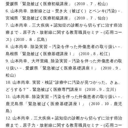
愛媛県「緊急被ばく医療初級講座」（2010．７．松山）
6. 山本尚幸. 放射線とは－焚き火（被ばく）とペンキ(汚染)－.
宮城県「緊急被ばく医療初級講座」（2010．７．仙台）
7. 山本尚幸．三大疾病＋認知症の診断から切らずに治す癌治
療まで．原子力・放射線に関する教育職員セミナ－(応用コー
ス)（2010．８．広島）
8. 山本尚幸. 除染実習－汚染を伴った外傷患者の取り扱い－.
島根県「緊急被ばく医療基礎講座Ⅰ」（2010．8．松江）
9. 山本尚幸、大坪里織. 除染実習－汚染を伴った外傷患者の取
り扱い－. 愛媛県「緊急被ばく医療基礎講座Ⅰ」（2010．9．
松山）
10. 山本尚幸. 実習・検証“診療中に汚染が見つかった。さぁ、
どうする？”．緊急被ばく医療専門講座Ⅱ（2010．9．立川）
11. 山本尚幸. 除染実習－汚染を伴った外傷患者の取り扱い－.
鹿児島県「緊急被ばく医療基礎講座Ⅰ」（2010．10．鹿児
島）
12. 山本尚幸．三大疾病＋認知症の診断から切らずに治す癌治
療まで．原子力・放射線に関する教育職員セミナ－(応用コー