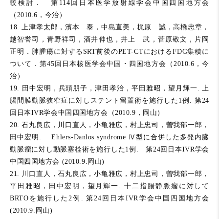
較検討． 第114回日本医学放射線学会中国四国地方会
（2010.6，今治）
18. 上津孝太郎，濱本 泰，中島直美，梶原 誠，高橋忠章，
越智誉司，青野祥司，酒井伸也，井上 武，菅原敬文，片岡
正明．肺腫瘍に対するSRT前後のPET-CTにおけるFDG集積に
ついて．第45回日本核医学会中国・四国地方会（2010.6，今
治）
19. 田中宏明，兵頭朋子，津田孝治，平田雅昭，望月輝一. 上
腸間膜動脈狭窄症に対しステント留置術を施行した1例. 第24
回日本IVR学会中国四国地方会（2010.9，岡山）
20. 石丸良広，川口直人，小亀雅広，村上忠司，曽我部一郎，
田中宏明. Ehlers-Danlos syndrome Ⅳ型に合併した多発内臓
動脈瘤に対し動脈塞栓術を施行した1例. 第24回日本IVR学会
中国四国地方会 (2010.9.岡山)
21. 川口直人，石丸良広，小亀雅広，村上忠司，曽我部一郎，
平田雅昭，田中宏明，望月輝一. 十二指腸静脈瘤に対して
BRTOを施行した2例. 第24回日本IVR学会中国四国地方会
(2010.9.岡山)