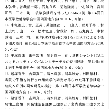
13. 川口直人，稲月千尋，小亀雅広，村上忠司，山下 恭，松
木弘量，曽我部一郎，石丸良広，菊池隆徳，中村誠治，宮川
正男，三木 均. 後腹膜腫瘤を伴ったLAMの1例. 第114回日
本医学放射線学会中国四国地方会(2010. 6，今治)
14. 小亀雅広，宮川正男，菊池隆徳，川口直人，稲月千尋 ，村
上忠司，山下 恭，松木弘量，曽我部一郎，石丸良広，中村
誠治，三木 均. 術前GIST症例におけるPET/CTによる予後
予測の検討. 第114回日本医学放射線学会中国四国地方会(2010.
6，今治)
15. 平塚義康，田中宏明，望月輝一，他．透析シャントPTAに
おけるカッティングバルンカテーテルの使用経験．第114回日
本医学放射線学会中国四国地方会(2010. 6，今治)
16. 起塚香子，吉岡真二，清水輝彦，浦島雄介，村田繁利．
当院で手術を施行され組織学的確定が得られた耳下腺腫瘍：
連続22症例の画像所見の検討．第114回日本医学放射線学会中
国四国地方会（2010.6，今治）
17. 起塚香子，吉岡真二，清水輝彦，浦島雄介，村田繁利．
悪性上皮性・間葉性混合腫瘍三症例と子宮内膜癌二症例の比