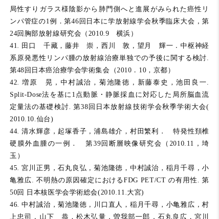
局性すりガラス様陰影から肺門側へと進展がみられた癌性リ
ンパ管症の1例．第46回日本に学放射線学会秋季臨床大会，第
24回胸部放射線研究会（2010.9 横浜）
41. 田口 千藏，藤井 崇，西川 敦，望月 輝一．中枢神経
系原発悪性リンパ腫の放射線治療単独での予後に関する検討.
第48回日本癌治療学会学術集会（2010．10，京都）
42. 増原 晃，中村誠治，菊池隆徳，新藤泰史，池田良一.
Split-Dose法を基に1点動脈・静脈採血に対応した局所脳血流
定量法の基礎検討. 第38回日本放射線技術学会秋季学術大会(
2010.10.仙台)
44. 清水輝彦，起塚香子，浦島雄介，村田繁利． 特発性頚椎
硬膜外血腫の一例． 第39回断層映像研究会（2010.11，埼
玉）
45. 宮川正男，石丸良弘，菊池隆徳，中村誠治，稲月千尋，小
亀雅広. 不明熱の原因確定におけるFDG PET/CT の有用性. 第
50回 日本核医学会学術総会(2010.11.大宮)
46. 中村誠治，菊池隆徳，川口直人，稲月千尋，小亀雅広，村
上忠司，山下 恭，松木弘量，曽我部一郎，石丸良広，宮川