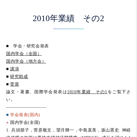
2010年業績 その2
■ 学会・研究会発表
国内学会（全国）
国内学会（地方会）
■
講演
■
研究助成
■
受賞
論文・著書、国際学会発表は
2010年業績 その1
をご覧下さ
い。
—————————
■
学会発表(国内)
●
国内学会(全国)
1. 兵頭朋子，菅原敬文，望月輝一，中島直美，坂山憲史. 神経