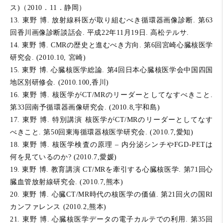
ス)（2010．11．静岡）
13. 東野 博. 放射線科医が取り組むべき循環器画像診断. 第63
回香川画像診断談話会. 平成22年11月19日. 高松テルサ.
14. 東野 博. CMRの歴史と進むべき方向. 第6回宮崎心臓核医学
研究会. (2010.10, 宮崎)
15. 東野 博. 心臓核医学総論. 第4回日本心臓核医学会中国四国
地区別研修会. (2010.100,香川)
16. 東野 博. 核医学がCT/MRのリーダーとしてなすべきこと.
第33回南予循環器画像研究会. (2010.8,宇和島)
17. 東野 博. 特別講演 核医学がCT/MRのリーダーとしてなす
べきこと. 第50回東海循環器核医学研究会. (2010.7,愛知)
18. 東野 博. 核医学検査の原理 – 内分泌シンチやFGD-PETは
何を見ているのか? (2010.7,愛媛)
19. 東野 博. 教育講演 CT/MRを牽引する心臓核医学. 第71回心
臓血管放射線研究会. (2010.7,熊本)
20. 東野 博. 心臓CT/MR時代の核医学の価値. 第21回火の国RI
カンファレンス (2010.2,熊本)
21. 東野 博. 心臓核医学データの電子カルテでの利用. 第35回