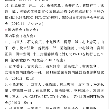
51. 菅原敬文，井上 武，高橋忠章，酒井伸也，青野祥司，梶
原 誠．肺癌の体幹部定位放射線治療後の肺線維症と再発の
鑑別におけるFDG-PET/CTの役割．第50回日本核医学会学術総
会（2010.11 さいたま）
●
国内学会（地方会）
国内学会（地方会）
1. 川口直人，石丸良広，小亀雅広，梶原 誠，村上忠司，山
下 恭，松木弘量，曽我部一郎，菊池隆徳，中村誠治，宮川
正男，田中宏明. 十二指腸静脈瘤に対してBRTOを施行した１
例. 第5回愛媛IVR研究会(2010.2.松山)
2. 起塚香子，吉岡真二，清水輝彦，浦島雄介，村田繁利．
女性骨盤内腫瘤の一例. 第11回愛媛骨盤内臓器画像診断研究
会（2010.2，松山）
3. 小亀雅広，川口直人，梶原誠，村上忠司，山下 恭，松木弘
量，曽我部一郎，石丸良広，菊池隆徳，中村誠治，宮川正
男，三木 均. GISTのPET/CT(手術例). 第4回四国PET勉強
会(2010.3，松山)
4. 起塚香子，吉岡真二，清水輝彦，浦島雄介，村田繁利．