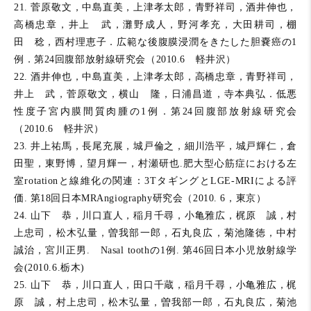
21. 菅原敬文，中島直美，上津孝太郎，青野祥司，酒井伸也，
高橋忠章，井上 武，灘野成人，野河孝充，大田耕司，棚
田 稔，西村理恵子．広範な後腹膜浸潤をきたした胆嚢癌の1
例．第24回腹部放射線研究会（2010.6 軽井沢）
22. 酒井伸也，中島直美，上津孝太郎，高橋忠章，青野祥司，
井上 武，菅原敬文，横山 隆，日浦昌道，寺本典弘．低悪
性度子宮内膜間質肉腫の1例．第24回腹部放射線研究会
（2010.6 軽井沢）
23. 井上祐馬，長尾充展，城戸倫之，細川浩平，城戸輝仁，倉
田聖，東野博，望月輝一，村瀬研也.肥大型心筋症における左
室rotationと線維化の関連：3TタギングとLGE-MRIによる評
価. 第18回日本MRAngiography研究会（2010. 6，東京）
24. 山下 恭，川口直人，稲月千尋，小亀雅広，梶原 誠，村
上忠司，松木弘量，曽我部一郎，石丸良広，菊池隆徳，中村
誠治，宮川正男. Nasal toothの1例. 第46回日本小児放射線学
会(2010.6.栃木)
25. 山下 恭，川口直人，田口千蔵，稲月千尋，小亀雅広，梶
原 誠，村上忠司，松木弘量，曽我部一郎，石丸良広，菊池