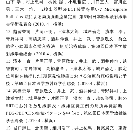
山下 恭，村上忠司，梶原 誠，小亀雅広，川口直人，宮川正
男，三木 均. 2検出器型SPECT装置を用いたMicrosphere
Split-dose法による局所脳血流量定量. 第69回日本医学放射線学
会学術発表会 (2010. 4，横浜)
12. 越智誉司，片岡正明，上津孝太郎，城戸倫之，濱本 泰，
青野祥司，高橋忠章，酒井伸也，井上 武，菅原敬文．前立
腺癌小線源永久挿入療法 短期治療成績．第69回日本医学放
射線学会総会（2010.4，横浜）
13. 濱本 泰，片岡正明，菅原敬文，井上 武，酒井伸也，越
智誉司，青野祥司，高橋忠章，上津孝太郎，城戸倫之．肺定
位照射を施行したI期原発性肺癌における治療前FDG集積と予
後．第69回日本医学放射線学会総会（2010.4，横浜）
14. 高橋忠章，菅原敬文，井上 武，酒井伸也，青野祥司，上
津孝太郎，城戸倫之，片岡正明，濱本 泰，越智誉司．肺の
SRTにおける放射線肺炎・線維症発症例の局所再発診断
FDG-PET/CTの集積パターンを中心に．第69回日本医学放射線
学会総会（2010.4，横浜）
15. 城戸輝仁，倉田聖，細川浩平，井上祐馬，長尾展充，東野