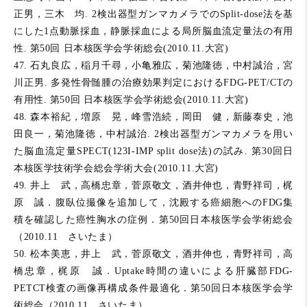
正男，三木 均. 2検出器型ガンマカメラでのSplit-dose法を基
にした1点動脈採血，静脈採血による局所脳血流定量法の有用
性. 第50回 日本核医学会学術総会(2010.11.大宮)
47. 石丸良広，稲月千尋，小亀雅広，菊池隆徳，中村誠治，宮
川正男. 多発性骨髄腫の治療効果判定におけるFDG-PET/CTの
有用性. 第50回 日本核医学会学術総会(2010.11.大宮)
48. 森本裕紀，増原 晃，峰雪浩続，岡田 健，新藤泰史，池
田良一，菊池隆徳，中村誠治. 2検出器型ガンマカメラを用い
た脳血流定量SPECT(123I‐IMP split dose法)の試み. 第30回日
本核医学技術学会総会学術大会(2010.11.大宮)
49. 井上 武，高橋忠章，菅原敬文，酒井伸也，青野祥司，梶
原 誠．腹臥位撮像を追加して，沈殿する癌細胞へのFDG集
積を確認した癌性胸水の症例．第50回日本核医学会学術総会
（2010.11 さいたま）
50. 松本美恵，井上 武，菅原敬文，酒井伸也，青野祥司，高
橋忠章，梶原 誠．Uptake時間の違いによる肝臓部FDG-
PETCT検査の画像再構成条件最適化．第50回日本核医学会学
術総会（2010.11 さいたま）