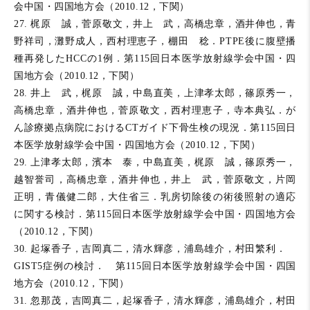
会中国・四国地方会（2010.12，下関）
27. 梶原 誠，菅原敬文，井上 武，高橋忠章，酒井伸也，青
野祥司，灘野成人，西村理恵子，棚田 稔．PTPE後に腹壁播
種再発したHCCの1例．第115回日本医学放射線学会中国・四
国地方会（2010.12，下関）
28. 井上 武，梶原 誠，中島直美，上津孝太郎，篠原秀一，
高橋忠章，酒井伸也，菅原敬文，西村理恵子，寺本典弘．が
ん診療拠点病院におけるCTガイド下骨生検の現況．第115回日
本医学放射線学会中国・四国地方会（2010.12，下関）
29. 上津孝太郎，濱本 泰，中島直美，梶原 誠，篠原秀一，
越智誉司，高橋忠章，酒井伸也，井上 武，菅原敬文，片岡
正明，青儀健二郎，大住省三．乳房切除後の術後照射の適応
に関する検討．第115回日本医学放射線学会中国・四国地方会
（2010.12，下関）
30. 起塚香子，吉岡真二，清水輝彦，浦島雄介，村田繁利．
GIST5症例の検討． 第115回日本医学放射線学会中国・四国
地方会（2010.12，下関）
31. 忽那茂，吉岡真二，起塚香子，清水輝彦，浦島雄介，村田