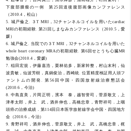
下腹部腫瘤の一例 第25回道後腹部画像カンファレンス
（2010.4，松山）
5. 城戸倫之. ３T MRI，32チャンネルコイルを用いたcardiac
MRIの初期経験. 第21回しまなみカンファレンス（2010.5，愛
媛）
6. 城戸倫之. 当院での３T MRI，32チャンネルコイルを用いた
whole heart coronary MRAの初期経験. 第6回せとうち心臓MR
勉強会(2010.4，愛媛)
7. 稲田宏規，伊藤嘉浩，栗林佑多，新家幹整，村山末利，仙
波貴敏，仙波芳樹，真鍋俊治，西崎統. 位置精度検証用人頭フ
ァントムの開発. 第56回中国・四国放射線治療懇話会
(2010.6，今治)
8. 中島直美，片岡正明，濱本 泰，越智誉司，菅原敬文，上
津孝太郎，井上 武，酒井伸也，高橋忠章，青野祥司．上咽
頭癌の治療成績．第114回日本医学放射線学会中国・四国地方
会（2010.6，今治）
9. 青野祥司，酒井伸也，菅原敬文，井上 武，高橋忠章，梶