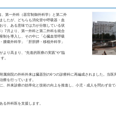
は、第一外科（器官制御外科学）と第二外
ましたが、どちらも消化管や呼吸器・血
おり、ある意味では力が分散している状
1年）7月より、第一外科と第二外科を統合
座制を導入し、その中に「心臓血管呼吸
・腫瘍外科学」「肝胆膵・移植外科学」
より高まり、“先進的医療の実践”や“臨
ます。
附属病院の外科外来は臓器別の6つの診療科に再編成されました。当医
治療を行っています。
に、外来診療の効率化と技術の向上を推進し、小児・成人を問わず全て
ある外科医を支援します。