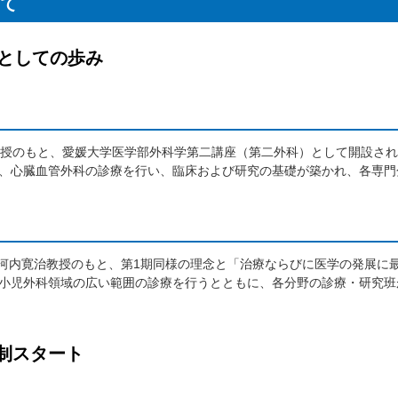
いて
としての歩み
村茂教授のもと、愛媛大学医学部外科学第二講座（第二外科）として開設さ
、心臓血管外科の診療を行い、臨床および研究の基礎が築かれ、各専門
代 河内寛治教授のもと、第1期同様の理念と「治療ならびに医学の発展に
小児外科領域の広い範囲の診療を行うとともに、各分野の診療・研究班
制スタート