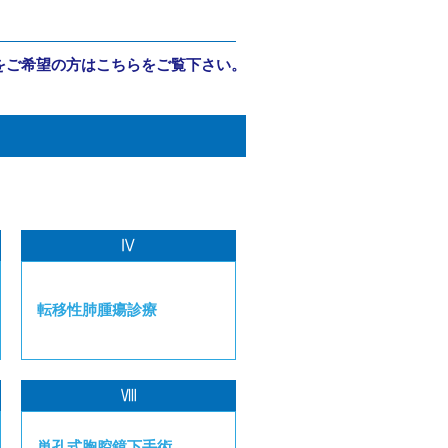
をご希望の方はこちらをご覧下さい。
Ⅳ
転移性肺腫瘍診療
Ⅷ
単孔式胸腔鏡下手術