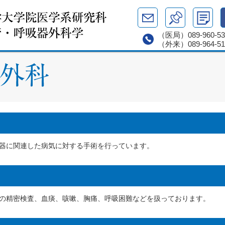
（医局）
089-960-5
（外来）
089-964-5
器に関連した病気に対する手術を行っています。
の精密検査、血痰、咳嗽、胸痛、呼吸困難などを扱っております。