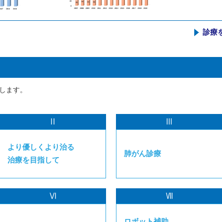
診療
み
します。
Ⅱ
Ⅲ
より優しくより治る
肺がん診療
治療を目指して
Ⅵ
Ⅶ
ロボット補助