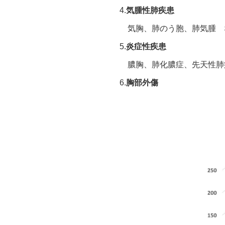
4.
気腫性肺疾患
気胸、肺のう胞、肺気腫 
5.
炎症性疾患
膿胸、肺化膿症、先天性肺
6.
胸部外傷