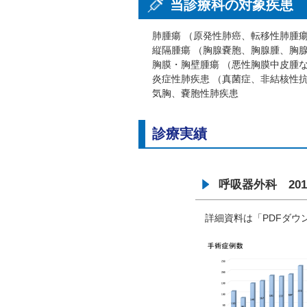
当診療科の対象疾患
肺腫瘍
（原発性肺癌、転移性肺腫
縦隔腫瘍
（胸腺嚢胞、胸腺腫、胸
胸膜・胸壁腫瘍
（悪性胸膜中皮腫
炎症性肺疾患
（真菌症、非結核性
気胸、嚢胞性肺疾患
診療実績
呼吸器外科 20
詳細資料は「PDFダ