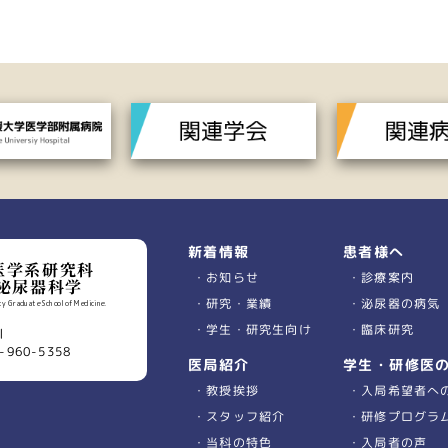
患者様へ
新着情報
医学系研究科
診療案内
お知らせ
泌尿器科学
泌尿器の病気
研究・業績
y Graduate School of Medicine.
臨床研究
学生・研究生向け
川
-960-5358
学生・研修医
医局紹介
入局希望者へ
教授挨拶
研修プログラ
スタッフ紹介
入局者の声
当科の特色