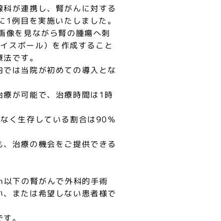
線科が連携し、腎がんに対する
に1例目を実施いたしました。
画像を見ながら腎の腫瘍へ刺
アイスボール）を作成すること
療法です。
内では当院が初めての導入とな
治療が可能で、治療時間は1時
なく生存している割合は90％
も、治療の機会をご提供できる
m以下の腎がんで外科的手術
い、または希望しない患者様で
です。