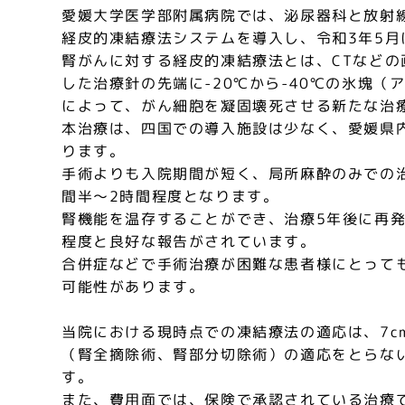
愛媛大学医学部附属病院では、泌尿器科と放射
経皮的凍結療法システムを導入し、令和3年5月
腎がんに対する経皮的凍結療法とは、CTなどの
した治療針の先端に-20℃から-40℃の氷塊（
によって、がん細胞を凝固壊死させる新たな治
本治療は、四国での導入施設は少なく、愛媛県
ります。
手術よりも入院期間が短く、局所麻酔のみでの
間半～2時間程度となります。
腎機能を温存することができ、治療5年後に再発
程度と良好な報告がされています。
合併症などで手術治療が困難な患者様にとって
可能性があります。
当院における現時点での凍結療法の適応は、7c
（腎全摘除術、腎部分切除術）の適応をとらな
す。
また、費用面では、保険で承認されている治療