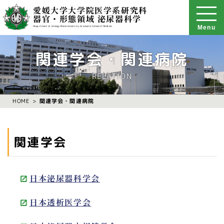
愛媛大学大学院医学系研究科
器官・形態領域 泌尿器科学
Menu
Department of Urology Ehime University Graduate School of Medicine.
関連学会・関連病院
RELATION
関連学会・関連病院
HOME
関連学会
日本泌尿器科学会
日本透析医学会