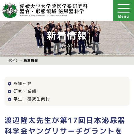
愛媛大学大学院医学系研究科
器官・形態領域 泌尿器科学
Menu
Department of Urology Ehime University Graduate School of Medicine.
新着情報
NEWS
新着情報
HOME
お知らせ
研究・業績
学生・研究生向け
渡辺隆太先生が第17回日本泌尿器
科学会ヤングリサーチグラントを