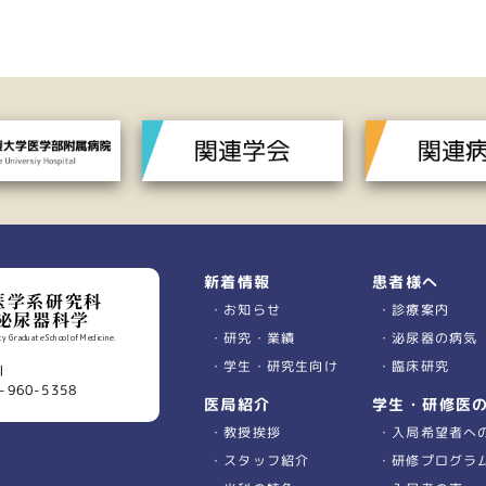
患者様へ
新着情報
医学系研究科
診療案内
お知らせ
泌尿器科学
泌尿器の病気
研究・業績
y Graduate School of Medicine.
臨床研究
学生・研究生向け
川
-960-5358
学生・研修医
医局紹介
入局希望者へ
教授挨拶
研修プログラ
スタッフ紹介