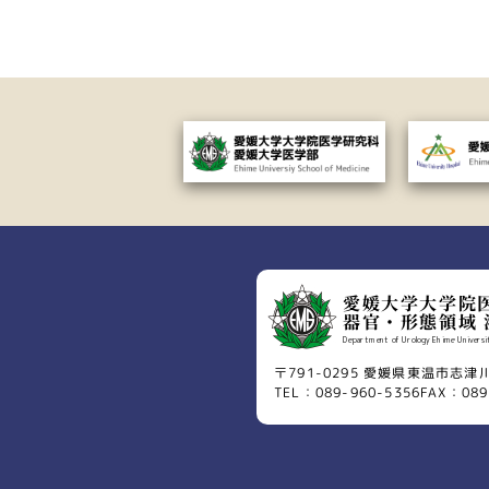
愛媛大学大学院
器官・形態領域 
Department of Urology Ehime Universit
〒791-0295 愛媛県東温市志津
TEL：089-960-5356
FAX：089